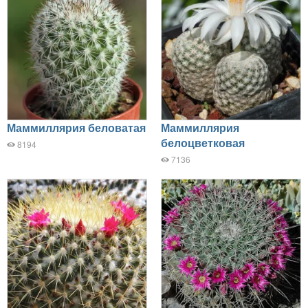
Маммиллярия беловатая
Маммиллярия
белоцветковая
8194
7136