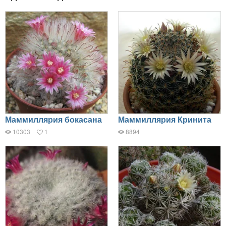
Маммиллярия бокасана
Маммиллярия Кринита
10303
1
8894