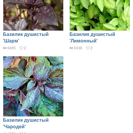
Базилик душистый
Базилик душистый
'Шарм'
'Лимонный'
6465
2
6338
2
Базилик душистый
'Чародей'