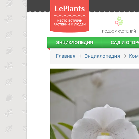
ПОДБОР РАСТЕНИЙ
ЭНЦИКЛОПЕДИЯ
САД И ОГОР
Лекарственные растения
Посадка деревьев и кустарников
Посадка ягодных культур
Сбор и хранение урожая
Главная
Энциклопедия
Ком