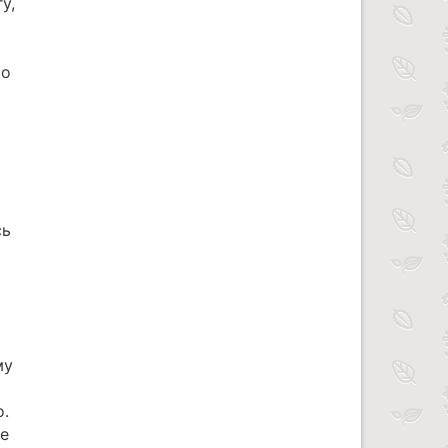
у,
то
сь
му
о.
ые