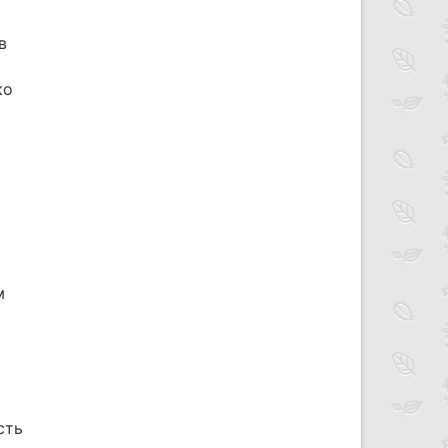
в
ко
м
сть