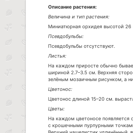
Описание растения:
Величина и тип растения:
Миниатюрная орхидея высотой 26 
Псевдобульбы:
Псевдобульбы отсутствуют.
Листья:
На каждом приросте обычно бывает
шириной 2.7–3.5 см. Верхняя стор
зелёным мозаичным рисунком, а н
Цветонос:
Цветонос длиной 15–20 см. выраст
Цветы:
На каждом цветоносе появляется о
с крошечными пурпурными точками
Верхний чашелистик удлинённый, в