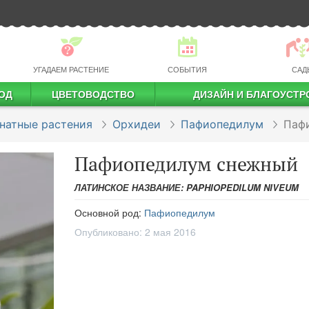
УГАДАЕМ РАСТЕНИЕ
СОБЫТИЯ
САД
ОД
ЦВЕТОВОДСТВО
ДИЗАЙН И БЛАГОУСТР
профессиональное растениеводство
натные растения
Орхидеи
Пафиопедилум
Паф
Пафиопедилум снежный
ЛАТИНСКОЕ НАЗВАНИЕ: PAPHIOPEDILUM NIVEUM
Основной род:
Пафиопедилум
Опубликовано:
2 мая 2016