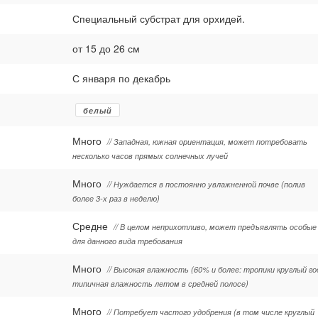
Специальный субстрат для орхидей.
от 15 до 26 см
С января по декабрь
белый
Много
// Западная, южная ориентация, может потребовать
несколько часов прямых солнечных лучей
Много
// Нуждается в постоянно увлажненной почве (полив
более 3-х раз в неделю)
Средне
// В целом неприхотливо, может предъявлять особые
для данного вида требования
Много
// Высокая влажность (60% и более: тропики круглый го
типичная влажность летом в средней полосе)
Много
// Потребует частого удобрения (в том числе круглый