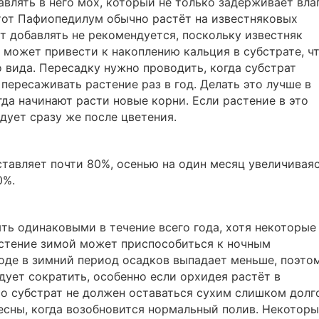
авлять в него мох, который не только задерживает влаг
этот Пафиопедилум обычно растёт на известняковых
ат добавлять не рекомендуется, поскольку известняк
о может привести к накоплению кальция в субстрате, ч
 вида. Пересадку нужно проводить, когда субстрат
 пересаживать растение раз в год. Делать это лучше в
гда начинают расти новые корни. Если растение в это
дует сразу же после цветения.
ставляет почти 80%, осенью на один месяц увеличивая
0%.
ь одинаковыми в течение всего года, хотя некоторые
астение зимой может приспособиться к ночным
оде в зимний период осадков выпадает меньше, поэто
едует сократить, особенно если орхидея растёт в
Но субстрат не должен оставаться сухим слишком долг
есны, когда возобновится нормальный полив. Некотор