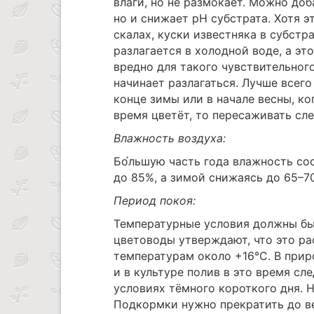
влаги, но не размокает. Можно доб
но и снижает pH субстрата. Хотя 
скалах, куски известняка в субстр
разлагается в холодной воде, а эт
вредно для такого чувствительного
начинает разлагаться. Лучше всего
конце зимы или в начале весны, ко
время цветёт, то пересаживать сле
Влажность воздуха:
Бо́льшую часть года влажность со
до 85%, а зимой снижаясь до 65–7
Период покоя:
Температурные условия должны быт
цветоводы утверждают, что это р
температурам около +16°C. В прир
и в культуре полив в это время сл
условиях тёмного короткого дня. 
Подкормки нужно прекратить до в