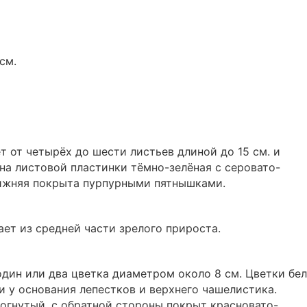
см.
 от четырёх до шести листьев длиной до 15 см. и
она листовой пластинки тёмно-зелёная с серовато-
ижняя покрыта пурпурными пятнышками.
ает из средней части зрелого прироста.
дин или два цветка диаметром около 8 см. Цветки бе
 у основания лепестков и верхнего чашелистика.
огнутый, с обратной стороны покрыт красновато-