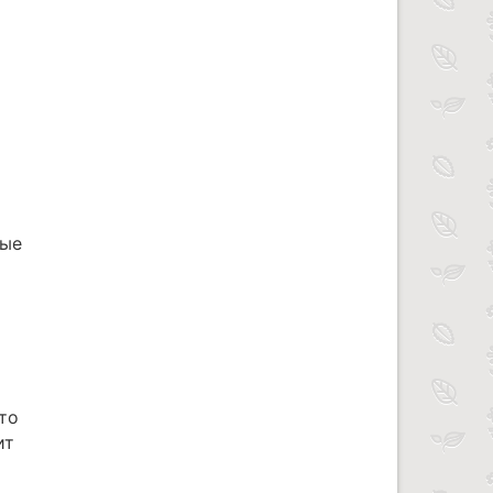
мые
то
ит