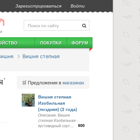
Зарегистрироваться
Войти
Ы
ОЙСТВО
ПОКУПКИ
ФОРУМ
Вишня
Вишня степная
я'
🛒 Предложения в
магазинах
Вишня степная
Изобильная
(поздняя) (2 года)
Описание: Вишня
степная Изобильная -
600
кустовидный сорт....