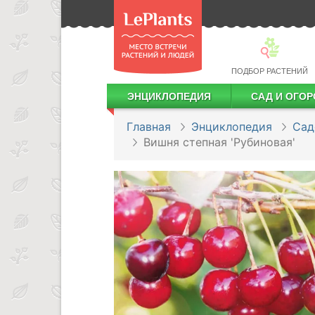
ПОДБОР РАСТЕНИЙ
ЭНЦИКЛОПЕДИЯ
САД И ОГОР
Лекарственные растения
Посадка деревьев и кустарников
Посадка ягодных культур
Сбор и хранение урожая
Главная
Энциклопедия
Сад
Вишня степная 'Рубиновая'