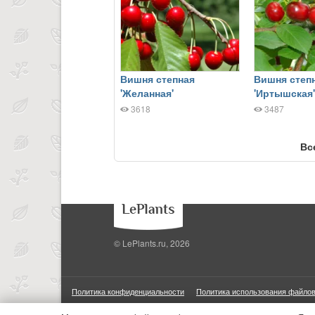
Вишня степная
Вишня степ
'Желанная'
'Иртышская'
3618
3487
Вс
© LePlants.ru, 2026
Политика конфиденциальности
Политика использования файлов
ООО «Трафик»
ИНН 7813175200
ОГРН 1027806866724
М