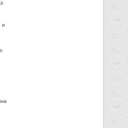
у.
 и
но
о
ена