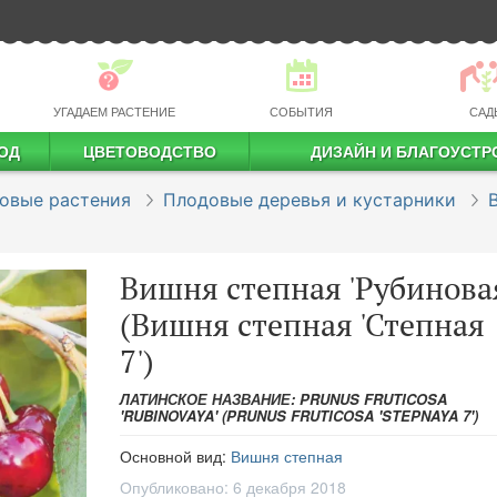
УГАДАЕМ РАСТЕНИЕ
СОБЫТИЯ
САД
ОД
ЦВЕТОВОДСТВО
ДИЗАЙН И БЛАГОУСТР
профессиональное растениеводство
овые растения
Плодовые деревья и кустарники
Вишня степная 'Рубинова
(Вишня степная 'Степная
7')
ЛАТИНСКОЕ НАЗВАНИЕ: PRUNUS FRUTICOSA
'RUBINOVAYA' (PRUNUS FRUTICOSA 'STEPNAYA 7')
Основной вид:
Вишня степная
Опубликовано:
6 декабря 2018