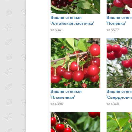
Вишня степная
Вишня степ
'Алтайская ласточка'
'Полевка'
6341
5577
Вишня степная
Вишня степ
'Пламенная'
'Свердловча
4396
4340