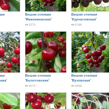
ная
Вишня степная
Вишня степная
'Максимовская'
'Курчатовская'
5270
5188
ная
Вишня степная
Вишня степная
нка'
'Болотовская'
'Вузовская'
4010
3668