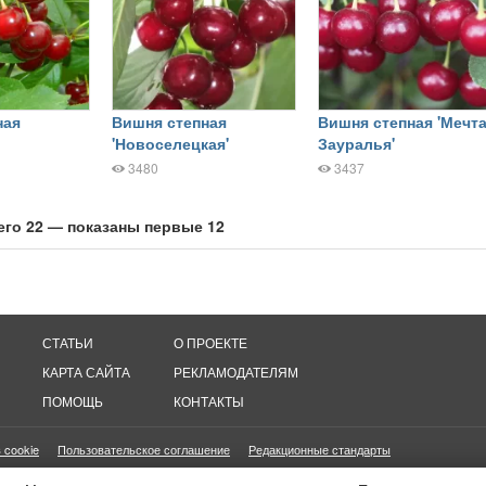
ная
Вишня степная
Вишня степная 'Мечт
'Новоселецкая'
Зауралья'
3480
3437
его 22 — показаны первые 12
СТАТЬИ
О ПРОЕКТЕ
КАРТА САЙТА
РЕКЛАМОДАТЕЛЯМ
ПОМОЩЬ
КОНТАКТЫ
 cookie
Пользовательское соглашение
Редакционные стандарты
онетизация сайтов
16+