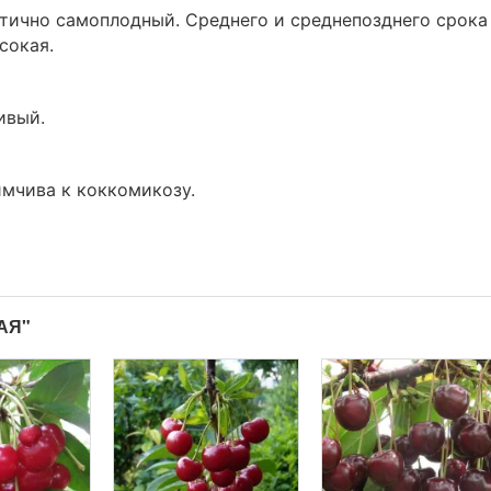
тично самоплодный. Среднего и среднепозднего срока
сокая.
ивый.
имчива к коккомикозу.
АЯ"