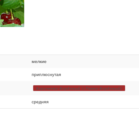
мелкие
приплюснутая
Коричнево-Бордовый (=Темно-Бордовый)
средняя