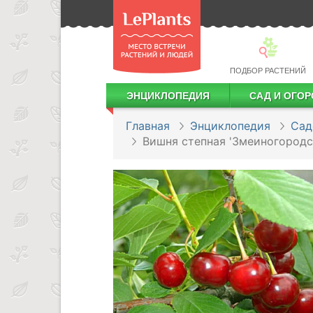
ПОДБОР РАСТЕНИЙ
ЭНЦИКЛОПЕДИЯ
САД И ОГОР
Лекарственные растения
Посадка деревьев и кустарников
Посадка ягодных культур
Сбор и хранение урожая
Главная
Энциклопедия
Сад
Вишня степная 'Змеиногородс