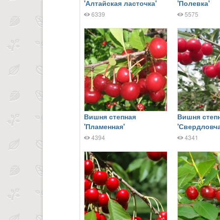
'Алтайская ласточка'
'Полевка'
6339
5575
Вишня степная
Вишня степ
'Пламенная'
'Свердловча
4394
4341