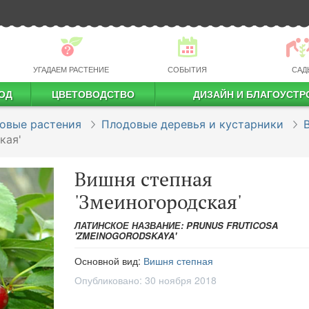
УГАДАЕМ РАСТЕНИЕ
СОБЫТИЯ
САД
ОД
ЦВЕТОВОДСТВО
ДИЗАЙН И БЛАГОУСТР
профессиональное растениеводство
овые растения
Плодовые деревья и кустарники
кая'
Вишня степная
'Змеиногородская'
ЛАТИНСКОЕ НАЗВАНИЕ: PRUNUS FRUTICOSA
'ZMEINOGORODSKAYA'
Основной вид:
Вишня степная
Опубликовано:
30 ноября 2018