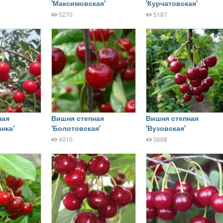
'Максимовская'
'Курчатовская'
5270
5187
ная
Вишня степная
Вишня степная
нка'
'Болотовская'
'Вузовская'
4010
3668