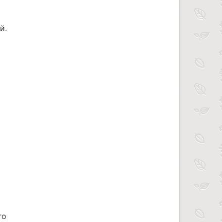
й.
го