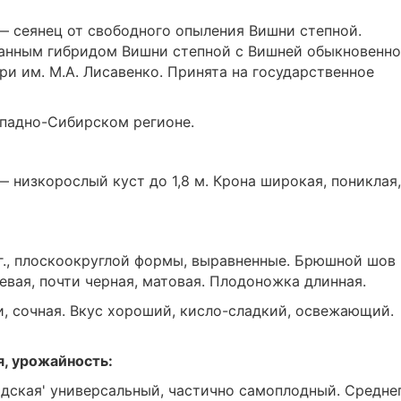
— сеянец от свободного опыления Вишни степной.
анным гибридом Вишни степной с Вишней обыкновенно
и им. М.А. Лисавенко. Принята на государственное
ападно-Сибирском регионе.
 низкорослый куст до 1,8 м. Крона широкая, пониклая,
 г., плоскоокруглой формы, выравненные. Брюшной шов
вая, почти черная, матовая. Плодоножка длинная.
и, сочная. Вкус хороший, кисло-сладкий, освежающий.
я, урожайность:
дская' универсальный, частично самоплодный. Средне