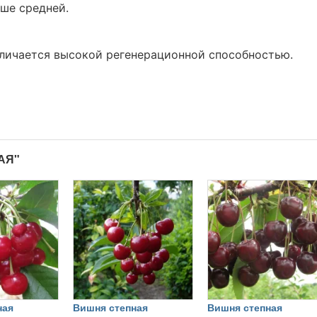
ше средней.
тличается высокой регенерационной способностью.
АЯ"
ная
Вишня степная
Вишня степная