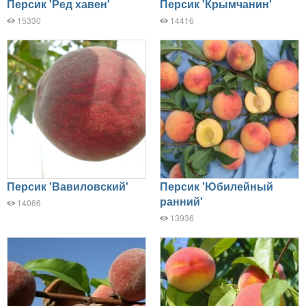
Персик 'Ред хавен'
Персик 'Крымчанин'
15330
14416
Персик 'Вавиловский'
Персик 'Юбилейный
ранний'
14066
13936