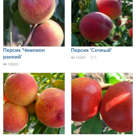
Персик 'Чемпион
Персик 'Сочный'
ранний'
16581
1
16930