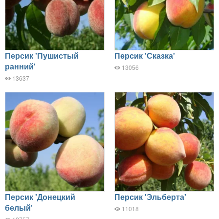
Персик 'Пушистый
Персик 'Сказка'
ранний'
13056
13637
Персик 'Донецкий
Персик 'Эльберта'
белый'
11018