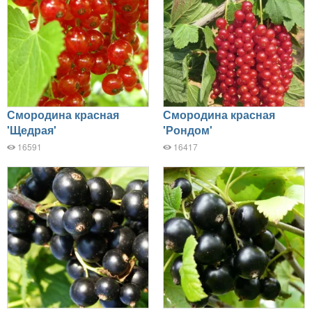
Смородина красная
Смородина красная
'Щедрая'
'Рондом'
16591
16417