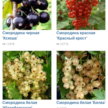
Смородина черная
Смородина красная
'Ксюша'
'Красный крест'
11978
10716
Смородина белая
Смородина белая 'Белка'
'Ютерборгская'