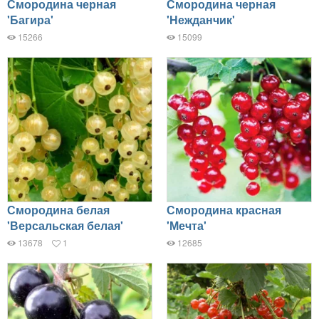
Смородина черная
Смородина черная
'Багира'
'Нежданчик'
15266
15099
Смородина белая
Смородина красная
'Версальская белая'
'Мечта'
13678
1
12685