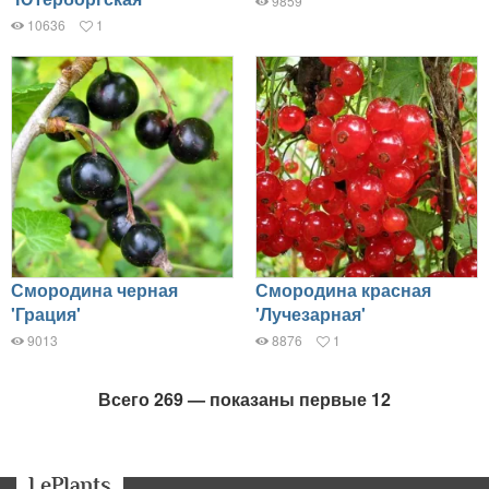
9859
10636
1
Смородина черная
Смородина красная
'Грация'
'Лучезарная'
9013
8876
1
Всего 269 — показаны первые 12