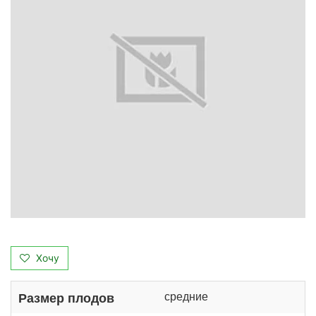
Хочу
средние
Размер плодов