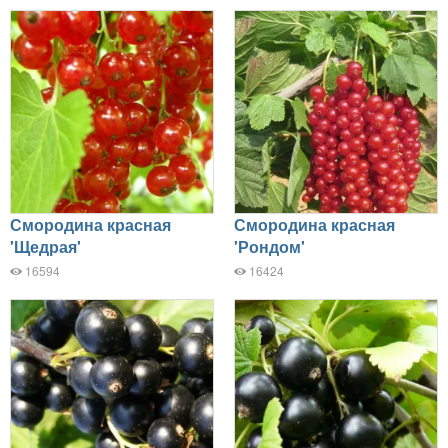
Смородина красная
Смородина красная
'Щедрая'
'Рондом'
16594
16424