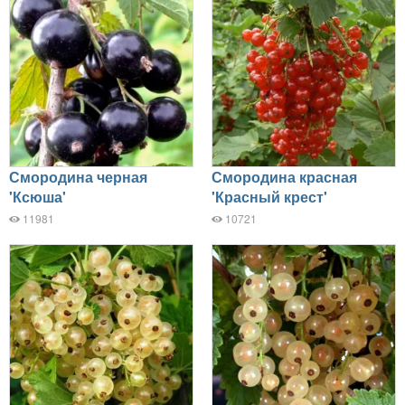
Смородина черная
Смородина красная
'Ксюша'
'Красный крест'
11981
10721