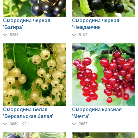
Смородина черная
Смородина черная
'Багира'
'Нежданчик'
15268
15103
Смородина белая
Смородина красная
'Версальская белая'
'Мечта'
13680
1
12687