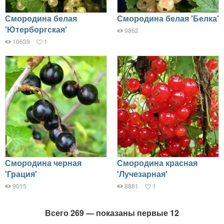
Смородина белая
Смородина белая 'Белка'
'Ютерборгская'
9862
10639
1
Смородина черная
Смородина красная
'Грация'
'Лучезарная'
9015
8881
1
Всего 269 — показаны первые 12