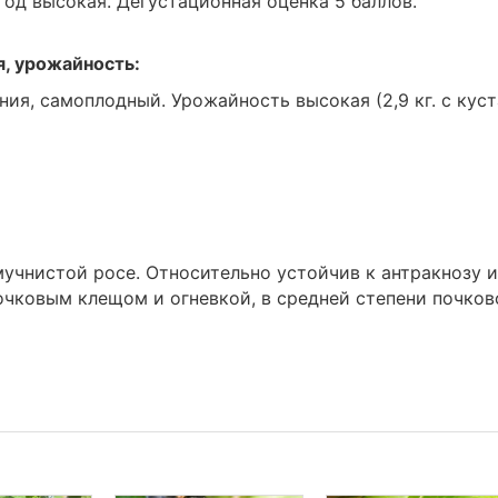
год высокая. Дегустационная оценка 5 баллов.
я, урожайность:
ия, самоплодный. Урожайность высокая (2,9 кг. с куст
мучнистой росе. Относительно устойчив к антракнозу и
очковым клещом и огневкой, в средней степени почков