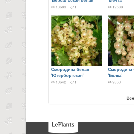
'Версальская белая'
'Мечта'
13683
1
12688
Смородина белая
Смородина 
'Ютерборгская'
'Белка'
10642
1
9863
Все