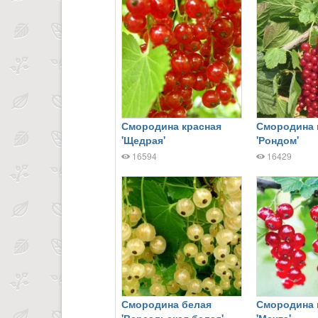
Смородина красная
Смородина 
'Щедрая'
'Рондом'
16594
16429
Смородина белая
Смородина 