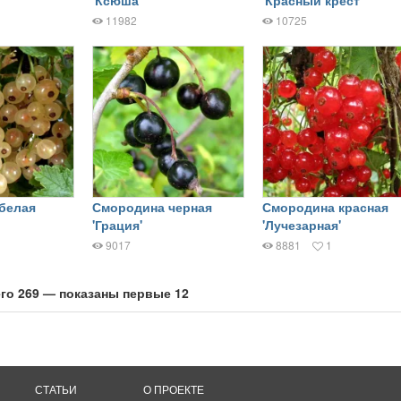
'Ксюша'
'Красный крест'
11982
10725
белая
Смородина черная
Смородина красная
'Грация'
'Лучезарная'
9017
8881
1
го 269 — показаны первые 12
СТАТЬИ
О ПРОЕКТЕ