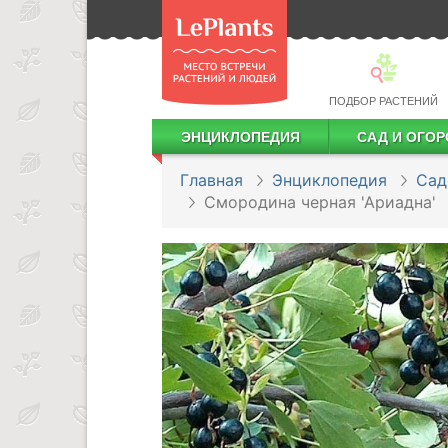
ПОДБОР РАСТЕНИЙ
ЭНЦИКЛОПЕДИЯ
САД И ОГОР
Лекарственные растения
Посадка деревьев и кустарников
Посадка ягодных культур
Сбор и хранение урожая
Главная
Энциклопедия
Сад
Смородина черная 'Ариадна'