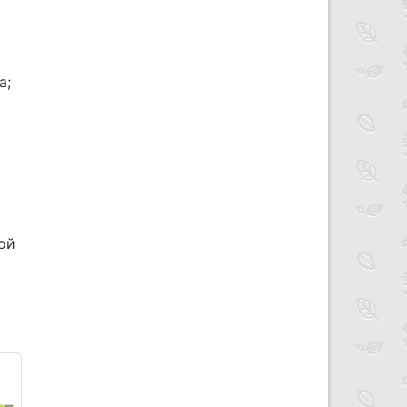
а;
ой