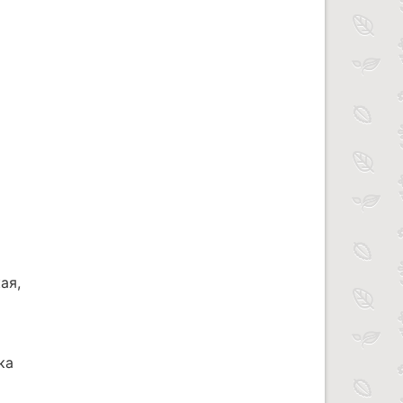
ая,
ка