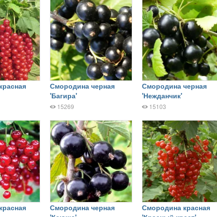
красная
Смородина черная
Смородина черная
'Багира'
'Нежданчик'
15269
15103
красная
Смородина черная
Смородина красная