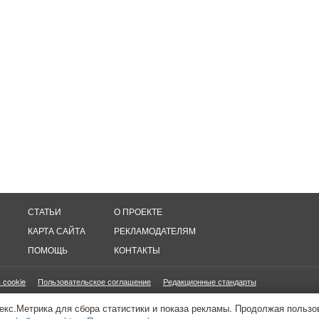
СТАТЬИ
О ПРОЕКТЕ
КАРТА САЙТА
РЕКЛАМОДАТЕЛЯМ
ПОМОЩЬ
КОНТАКТЫ
 cookie
Пользовательское соглашение
Редакционные стандарты
онетизация сайтов
16+
екс.Метрика для сбора статистики и показа рекламы. Продолжая пользо