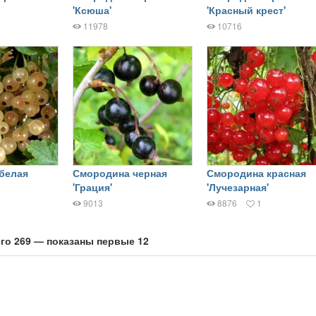
'Ксюша'
'Красный крест'
11978
10716
белая
Смородина черная
Смородина красная
'Грация'
'Лучезарная'
9013
8876
1
го 269 — показаны первые 12