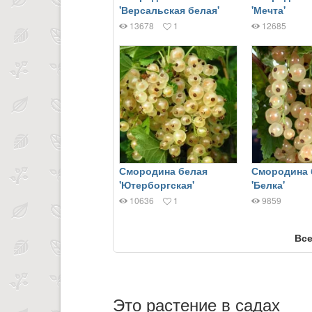
'Версальская белая'
'Мечта'
13678
1
12685
Смородина белая
Смородина 
'Ютерборгская'
'Белка'
10636
1
9859
Все
Это растение в садах