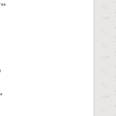
тва
й
ым