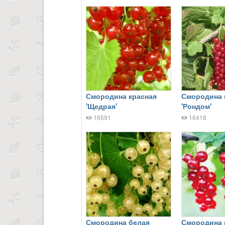
Смородина красная
Смородина 
'Щедрая'
'Рондом'
16591
16418
Смородина белая
Смородина 