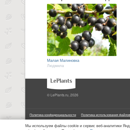
Малая Малиновка
Людмила
© LePlants.ru, 2026
Политика конфиденциальности
Политика использования файлов
ООО «Трафик»
ИНН 7813175200
ОГРН 1027806866724
М
Мы используем файлы cookie и сервис веб-аналитики Янд