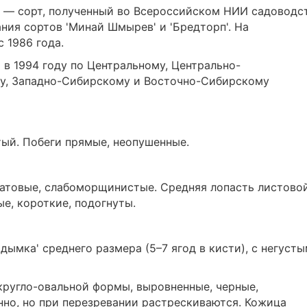
' — сорт, полученный во Всероссийском НИИ садоводс
ния сортов 'Минай Шмырев' и 'Бредторп'. На
 1986 года.
 в 1994 году по Центральному, Центрально-
у, Западно-Сибирскому и Восточно-Сибирскому
ый. Побеги прямые, неопушенные.
матовые, слабоморщинистые. Средняя лопасть листово
е, короткие, подогнуты.
ымка' среднего размера (5–7 ягод в кисти), с негуст
 округло-овальной формы, выровненные, черные,
но, но при перезревании растрескиваются. Кожица