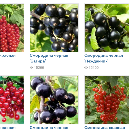
красная
Смородина черная
Смородина черная
'Багира'
'Нежданчик'
15266
15100
красная
Смородина черная
Смородина красная