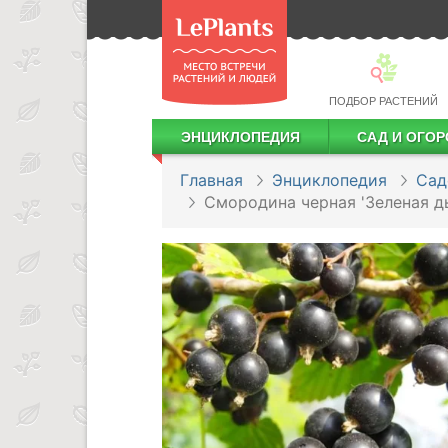
ПОДБОР РАСТЕНИЙ
ЭНЦИКЛОПЕДИЯ
САД И ОГОР
Лекарственные растения
Посадка деревьев и кустарников
Посадка ягодных культур
Сбор и хранение урожая
Главная
Энциклопедия
Сад
Смородина черная 'Зеленая д