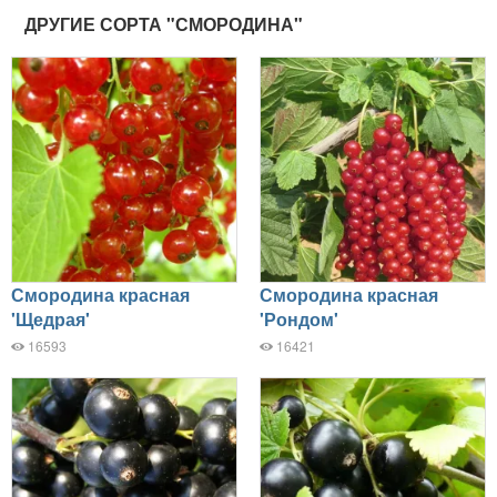
ДРУГИЕ СОРТА "СМОРОДИНА"
Смородина красная
Смородина красная
'Щедрая'
'Рондом'
16593
16421