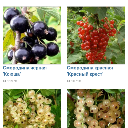
Смородина черная
Смородина красная
'Ксюша'
'Красный крест'
11978
10718