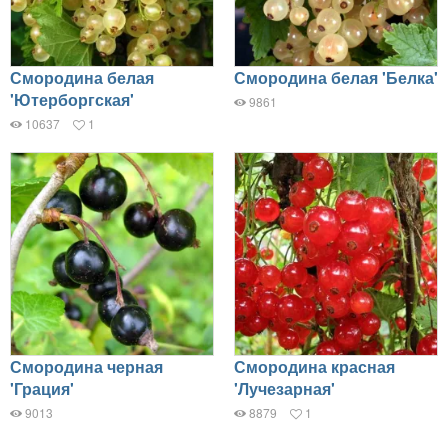
Смородина белая
Смородина белая 'Белка'
'Ютерборгская'
9861
10637
1
Смородина черная
Смородина красная
'Грация'
'Лучезарная'
9013
8879
1