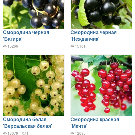
Смородина черная
Смородина черная
'Багира'
'Нежданчик'
15266
15101
Смородина белая
Смородина красная
'Версальская белая'
'Мечта'
13679
1
12685