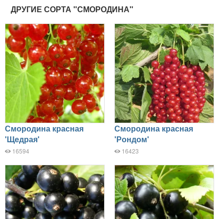
ДРУГИЕ СОРТА "СМОРОДИНА"
Смородина красная
Смородина красная
'Щедрая'
'Рондом'
16594
16423