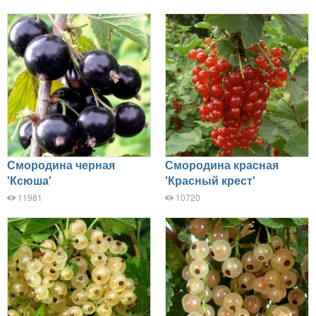
Смородина черная
Смородина красная
'Ксюша'
'Красный крест'
11981
10720