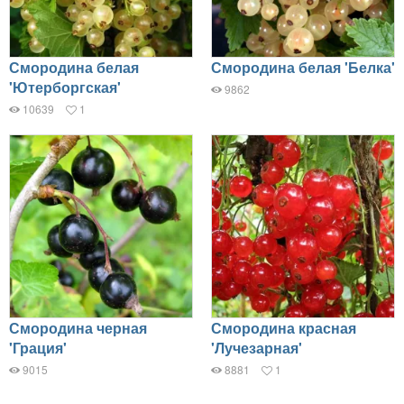
Смородина белая
Смородина белая 'Белка'
'Ютерборгская'
9862
10639
1
Смородина черная
Смородина красная
'Грация'
'Лучезарная'
9015
8881
1