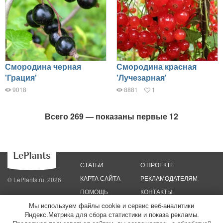
Смородина черная
Смородина красная
'Грация'
'Лучезарная'
9018
8881
1
Всего 269 — показаны первые 12
СТАТЬИ
О ПРОЕКТЕ
КАРТА САЙТА
РЕКЛАМОДАТЕЛЯМ
© LePlants.ru, 2026
ПОМОЩЬ
КОНТАКТЫ
Мы используем файлы cookie и сервис веб-аналитики
Яндекс.Метрика для сбора статистики и показа рекламы.
Политика конфиденциальности
Политика использования файлов cookie
Пользовательское соглашение
Редакционные стандарты