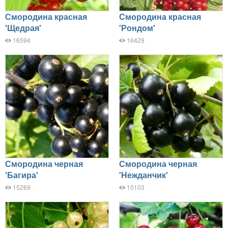
Смородина красная
Смородина красная
'Щедрая'
'Рондом'
16594
16429
Смородина черная
Смородина черная
'Багира'
'Нежданчик'
15269
15103