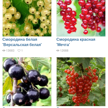
Смородина белая
Смородина красная
'Версальская белая'
'Мечта'
13683
1
12688