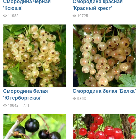
Смородина черная
Смородина красная
'Ксюша'
'Красный крест'
11982
10725
Смородина белая
Смородина белая 'Белка'
'Ютерборгская'
9863
10642
1