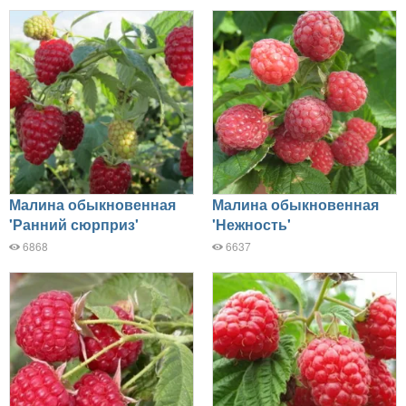
Малина обыкновенная
Малина обыкновенная
'Ранний сюрприз'
'Нежность'
6868
6637