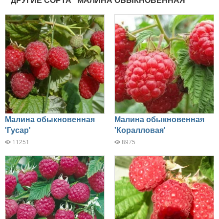
Малина обыкновенная
Малина обыкновенная
'Гусар'
'Коралловая'
11251
8975