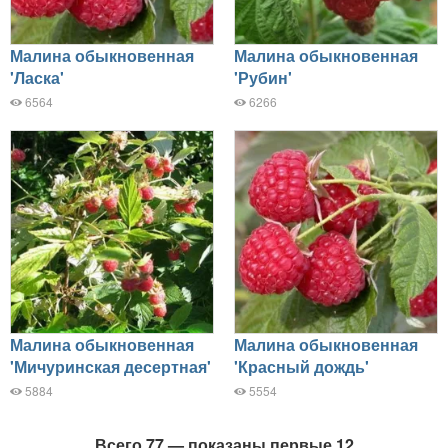
Малина обыкновенная
Малина обыкновенная
'Ласка'
'Рубин'
6564
6266
Малина обыкновенная
Малина обыкновенная
'Мичуринская десертная'
'Красный дождь'
5884
5554
Всего 77 — показаны первые 12