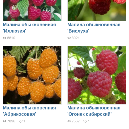
Малина обыкновенная
Малина обыкновенная
'Иллюзия'
'Вислуха'
8810
8021
Малина обыкновенная
Малина обыкновенная
'Абрикосовая'
'Огонек сибирский'
7896
1
7567
1