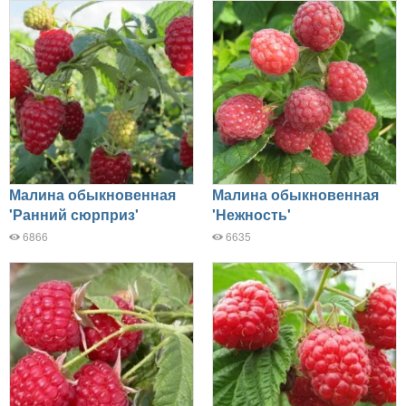
Малина обыкновенная
Малина обыкновенная
'Ранний сюрприз'
'Нежность'
6866
6635