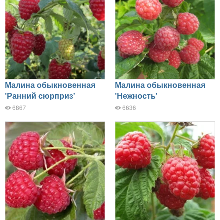
Малина обыкновенная
Малина обыкновенная
'Ранний сюрприз'
'Нежность'
6867
6636