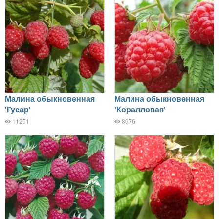
Малина обыкновенная
Малина обыкновенная
'Гусар'
'Коралловая'
11251
8976