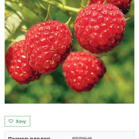
Хочу
крупные
Размер плодов