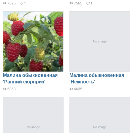
7896
1
7565
1
Малина обыкновенная
Малина обыкновенная
'Ранний сюрприз'
'Нежность'
6863
6635