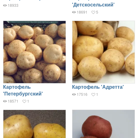
'Детскосельский'
18933
18691
5
Картофель
Картофель 'Адретта'
'Петербургский'
17516
1
18571
1