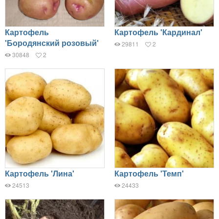
Картофель
Картофель 'Кардинал'
'Бородянский розовый'
29811
2
30848
2
Картофель 'Лина'
Картофель 'Темп'
24513
24433