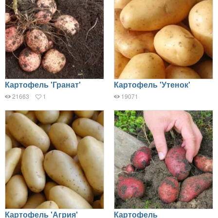
Картофель 'Гранат'
Картофель 'Утенок'
21663
1
19071
Картофель 'Агрия'
Картофель