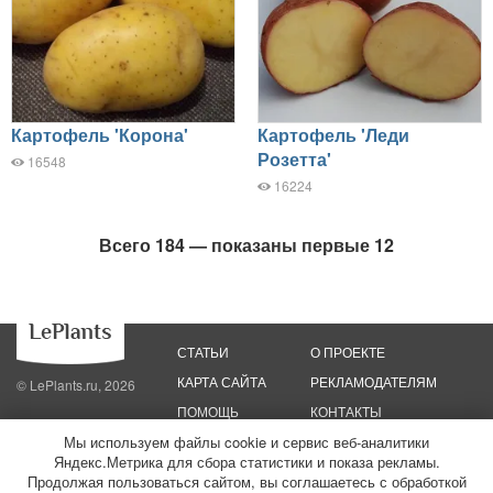
Картофель 'Корона'
Картофель 'Леди
Розетта'
16548
16224
Всего 184 — показаны первые 12
СТАТЬИ
О ПРОЕКТЕ
КАРТА САЙТА
РЕКЛАМОДАТЕЛЯМ
© LePlants.ru, 2026
ПОМОЩЬ
КОНТАКТЫ
Мы используем файлы cookie и сервис веб-аналитики
Политика конфиденциальности
Политика использования файлов cookie
Яндекс.Метрика для сбора статистики и показа рекламы.
Пользовательское соглашение
Редакционные стандарты
Продолжая пользоваться сайтом, вы соглашаетесь с обработкой