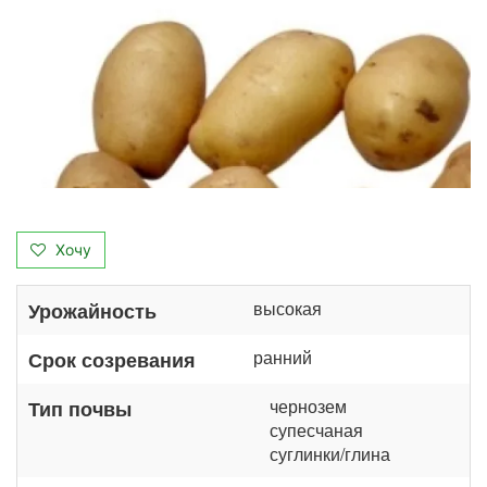
Хочу
высокая
Урожайность
ранний
Срок созревания
чернозем
Тип почвы
супесчаная
суглинки/глина