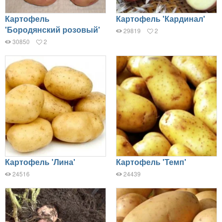
Картофель
Картофель 'Кардинал'
'Бородянский розовый'
29819
2
30850
2
Картофель 'Лина'
Картофель 'Темп'
24516
24439