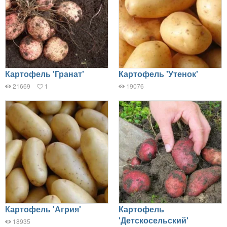
Картофель 'Гранат'
Картофель 'Утенок'
21669
1
19076
Картофель 'Агрия'
Картофель
'Детскосельский'
18935