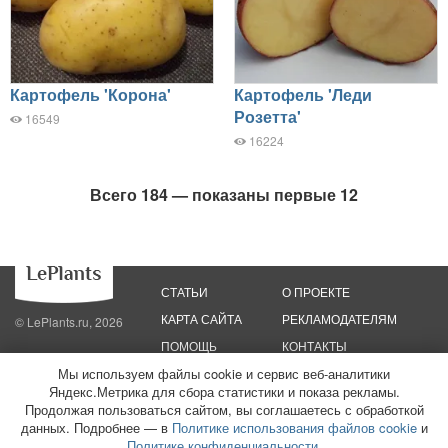
Картофель 'Корона'
Картофель 'Леди
Розетта'
16549
16224
Всего 184 — показаны первые 12
СТАТЬИ
О ПРОЕКТЕ
КАРТА САЙТА
РЕКЛАМОДАТЕЛЯМ
© LePlants.ru, 2026
ПОМОЩЬ
КОНТАКТЫ
Мы используем файлы cookie и сервис веб-аналитики
Политика конфиденциальности
Политика использования файлов cookie
Яндекс.Метрика для сбора статистики и показа рекламы.
Пользовательское соглашение
Редакционные стандарты
Продолжая пользоваться сайтом, вы соглашаетесь с обработкой
данных. Подробнее — в
Политике использования файлов cookie
и
ООО «Трафик»
ИНН 7813175200
ОГРН 1027806866724
Монетизация
Политике конфиденциальности
.
сайтов
16+