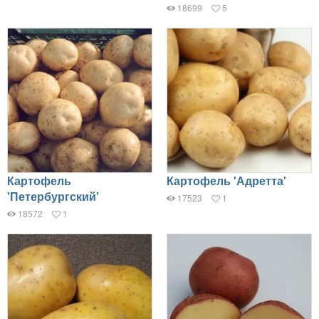
18699
5
Картофель
Картофель 'Адретта'
'Петербургский'
17523
1
18572
1