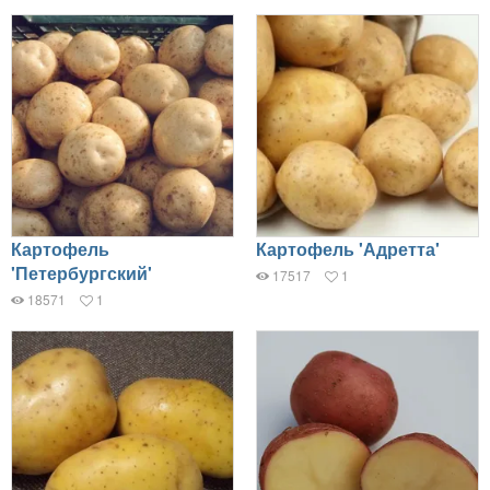
Картофель
Картофель 'Адретта'
'Петербургский'
17517
1
18571
1