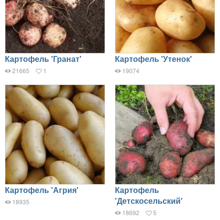
Картофель 'Гранат'
Картофель 'Утенок'
21665
1
19074
Картофель 'Агрия'
Картофель
'Детскосельский'
18935
18692
5