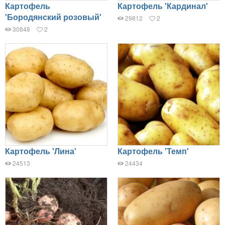
Картофель
Картофель 'Кардинал'
'Бородянский розовый'
29812
2
30848
2
Картофель 'Лина'
Картофель 'Темп'
24513
24434