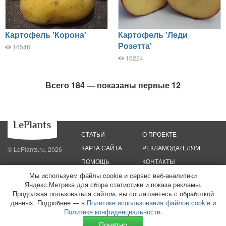
Картофель 'Корона'
Картофель 'Леди
Розетта'
16548
16224
Всего 184 — показаны первые 12
СТАТЬИ
О ПРОЕКТЕ
КАРТА САЙТА
РЕКЛАМОДАТЕЛЯМ
© LePlants.ru, 2026
ПОМОЩЬ
КОНТАКТЫ
Мы используем файлы cookie и сервис веб-аналитики
Яндекс.Метрика для сбора статистики и показа рекламы.
Политика конфиденциальности
Политика использования файлов cookie
Пользовательское соглашение
Редакционные стандарты
Продолжая пользоваться сайтом, вы соглашаетесь с обработкой
данных. Подробнее — в
Политике использования файлов cookie
и
ООО «Трафик»
ИНН 7813175200
ОГРН 1027806866724
Монетизация
Политике конфиденциальности
.
сайтов
16+
Понятно