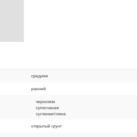
средняя
ранний
чернозем
супесчаная
суглинки/глина
открытый грунт