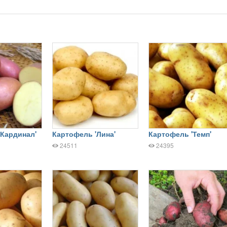
'Кардинал'
Картофель 'Лина'
Картофель 'Темп'
24511
24395