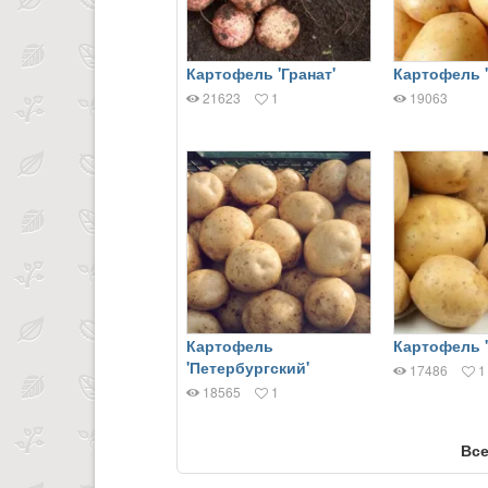
Картофель 'Гранат'
Картофель '
21623
1
19063
Картофель
Картофель '
'Петербургский'
17486
1
18565
1
Все