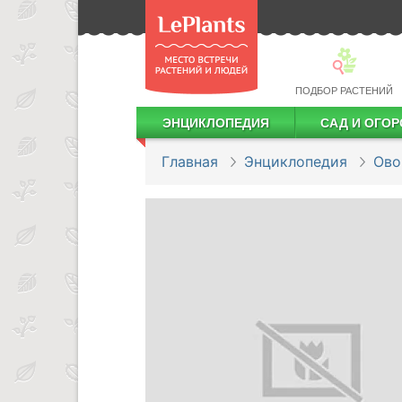
ПОДБОР РАСТЕНИЙ
ЭНЦИКЛОПЕДИЯ
САД И ОГОР
Лекарственные растения
Посадка деревьев и кустарников
Посадка ягодных культур
Сбор и хранение урожая
Главная
Энциклопедия
Ов