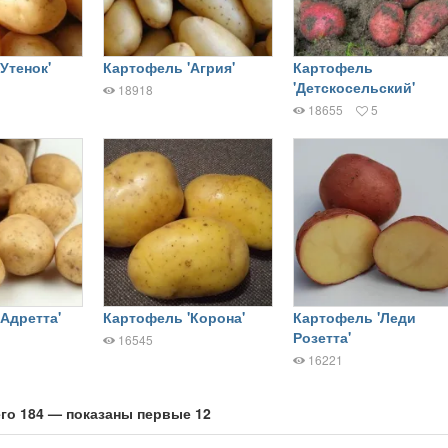
Утенок'
Картофель 'Агрия'
Картофель
'Детскосельский'
18918
18655
5
Адретта'
Картофель 'Корона'
Картофель 'Леди
Розетта'
16545
16221
го 184 — показаны первые 12