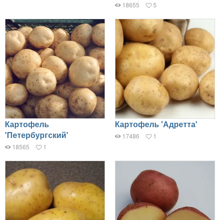
18655
5
Картофель
Картофель 'Адретта'
'Петербургский'
17486
1
18565
1