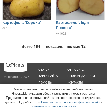
Картофель 'Корона'
Картофель 'Леди
Розетта'
16545
16221
Всего 184 — показаны первые 12
СТАТЬИ
О ПРОЕКТЕ
КАРТА САЙТА
РЕКЛАМОДАТЕЛЯМ
© LePlants.ru, 2026
ПОМОЩЬ
КОНТАКТЫ
Мы используем файлы cookie и сервис веб-аналитики
Яндекс.Метрика для сбора статистики и показа рекламы.
Политика конфиденциальности
Политика использования файлов cookie
Пользовательское соглашение
Редакционные стандарты
Продолжая пользоваться сайтом, вы соглашаетесь с обработкой
данных. Подробнее — в
Политике использования файлов cookie
и
ООО «Трафик»
ИНН 7813175200
ОГРН 1027806866724
Монетизация
Политике конфиденциальности
.
сайтов
16+