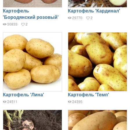
Картофель
Картофель 'Кардинал'
'Бородянский розовый'
29770
2
30833
2
Картофель 'Лина'
Картофель 'Темп'
24511
24395