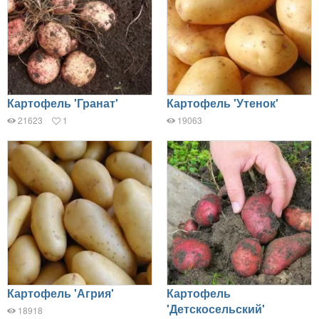
Картофель 'Гранат'
Картофель 'Утенок'
21623
1
19063
Картофель 'Агрия'
Картофель
'Детскосельский'
18918