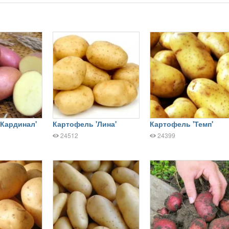
'Кардинал'
Картофель 'Лина'
Картофель 'Темп'
24512
24399