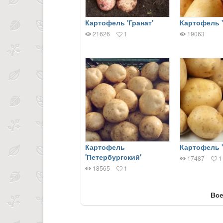
Картофель 'Гранат'
Картофель '
21626
1
19063
Картофель
Картофель '
'Петербургский'
17487
1
18565
1
Все