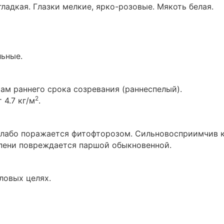
гладкая. Глазки мелкие, ярко-розовые. Мякоть белая.
льные.
там раннего срока созревания (раннеспелый).
2
 4.7 кг/м
.
 Слабо поражается фитофторозом. Сильновосприимчив 
епени повреждается паршой обыкновенной.
ловых целях.