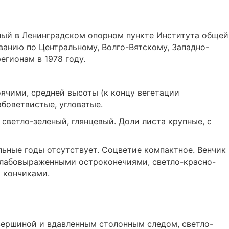
нный в Ленинградском опорном пункте Института общей
ванию по Центральному, Волго-Вятскому, Западно-
гионам в 1978 году.
оячими, средней высоты (к концу вегетации
боветвистые, угловатые.
светло-зеленый, глянцевый. Доли листа крупные, с
льные годы отсутствует. Соцветие компактное. Венчик
слабовыраженными остроконечиями, светло-красно-
 кончиками.
вершиной и вдавленным столонным следом, светло-