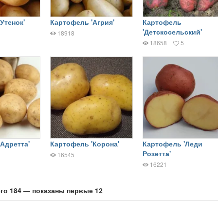
Утенок'
Картофель 'Агрия'
Картофель
'Детскосельский'
18918
18658
5
Адретта'
Картофель 'Корона'
Картофель 'Леди
Розетта'
16545
16221
го 184 — показаны первые 12