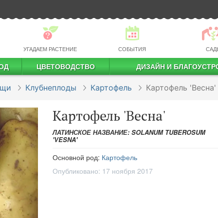
УГАДАЕМ РАСТЕНИЕ
СОБЫТИЯ
САД
ОД
ЦВЕТОВОДСТВО
ДИЗАЙН И БЛАГОУСТР
профессиональное растениеводство
ощи
Клубнеплоды
Картофель
Картофель 'Весна'
Картофель 'Весна'
ЛАТИНСКОЕ НАЗВАНИЕ: SOLANUM TUBEROSUM
'VESNA'
Основной род:
Картофель
Опубликовано:
17 ноября 2017