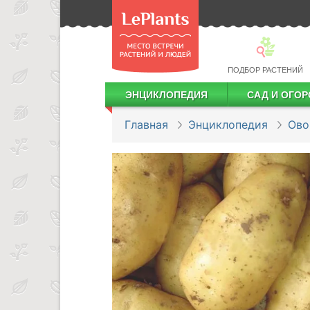
ПОДБОР РАСТЕНИЙ
ЭНЦИКЛОПЕДИЯ
САД И ОГОР
Лекарственные растения
Посадка деревьев и кустарников
Посадка ягодных культур
Сбор и хранение урожая
Главная
Энциклопедия
Ов