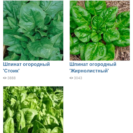
Шпинат огородный
Шпинат огородный
'Стоик'
'Жирнолистный'
3888
3043