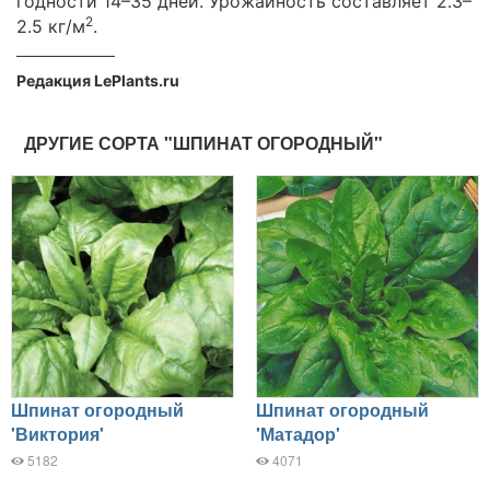
годности 14–35 дней. Урожайность составляет 2.3–
2
2.5 кг/м
.
Редакция LePlants.ru
ДРУГИЕ СОРТА "ШПИНАТ ОГОРОДНЫЙ"
Шпинат огородный
Шпинат огородный
'Виктория'
'Матадор'
5182
4071