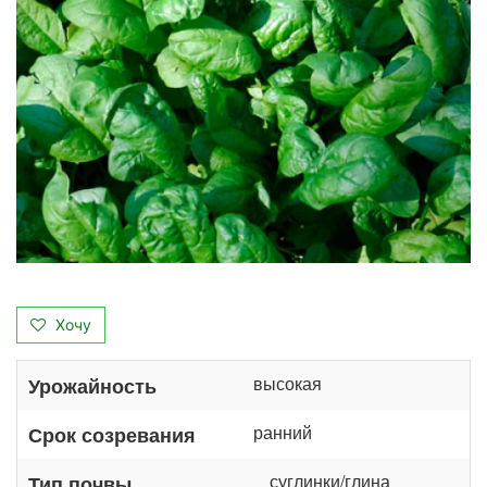
Хочу
высокая
Урожайность
ранний
Срок созревания
суглинки/глина
Тип почвы