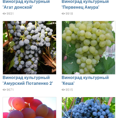
Виноград культурный
Виноград культурный
'Агат донской'
'Первенец Амура'
9931
9918
Виноград культурный
Виноград культурный
'Амурский Потапенко 2'
'Кеша'
9671
9515