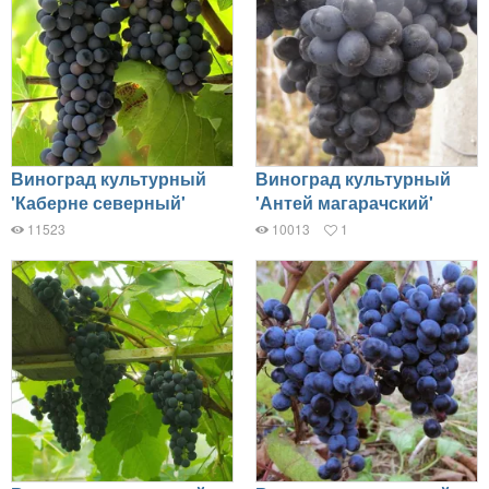
Виноград культурный
Виноград культурный
'Каберне северный'
'Антей магарачский'
11523
10013
1