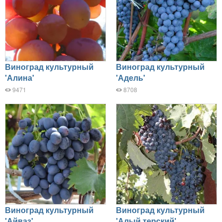
Виноград культурный
Виноград культурный
'Алина'
'Адель'
9471
8708
Виноград культурный
Виноград культурный
'Айваз'
'Алый терский'