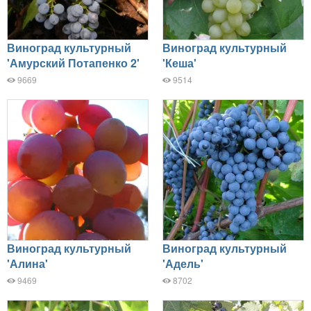
Виноград культурный
Виноград культурный
'Амурский Потапенко 2'
'Кеша'
9669
9514
Виноград культурный
Виноград культурный
'Алина'
'Адель'
9469
8702