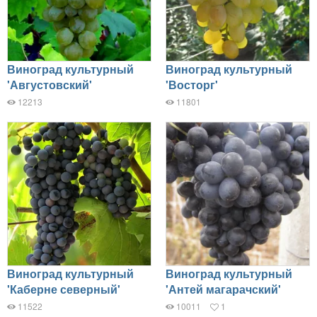
Виноград культурный
Виноград культурный
'Августовский'
'Восторг'
12213
11801
Виноград культурный
Виноград культурный
'Каберне северный'
'Антей магарачский'
11522
10011
1