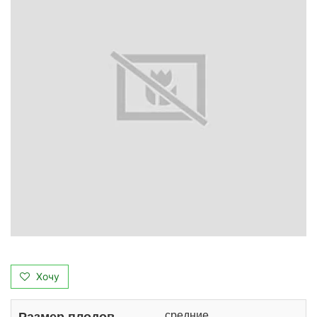
Хочу
средние
Размер плодов