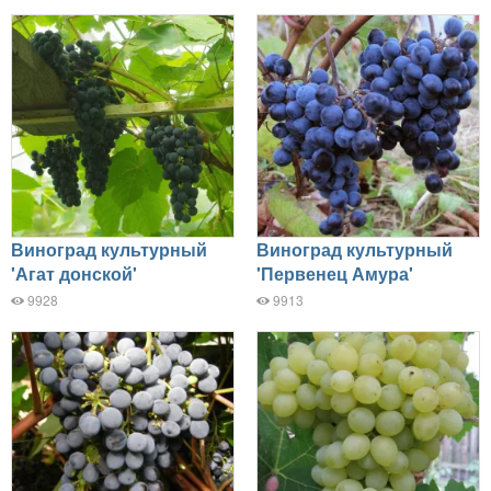
Виноград культурный
Виноград культурный
'Агат донской'
'Первенец Амура'
9928
9913