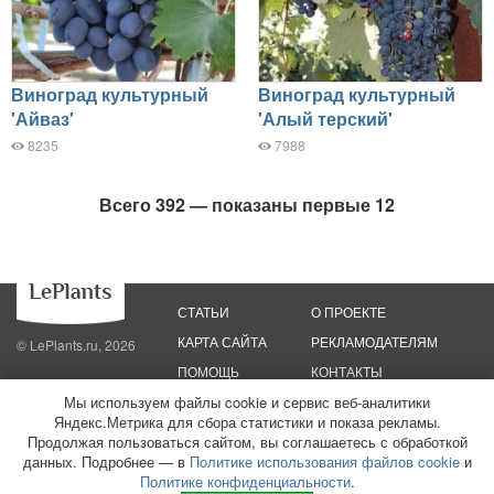
Виноград культурный
Виноград культурный
'Айваз'
'Алый терский'
8235
7988
Всего 392 — показаны первые 12
СТАТЬИ
О ПРОЕКТЕ
КАРТА САЙТА
РЕКЛАМОДАТЕЛЯМ
© LePlants.ru, 2026
ПОМОЩЬ
КОНТАКТЫ
Мы используем файлы cookie и сервис веб-аналитики
Яндекс.Метрика для сбора статистики и показа рекламы.
Политика конфиденциальности
Политика использования файлов cookie
Пользовательское соглашение
Редакционные стандарты
Продолжая пользоваться сайтом, вы соглашаетесь с обработкой
данных. Подробнее — в
Политике использования файлов cookie
и
ООО «Трафик»
ИНН 7813175200
ОГРН 1027806866724
Монетизация
Политике конфиденциальности
.
сайтов
16+