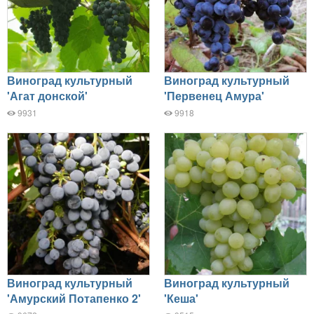
Виноград культурный
Виноград культурный
'Агат донской'
'Первенец Амура'
9931
9918
Виноград культурный
Виноград культурный
'Амурский Потапенко 2'
'Кеша'