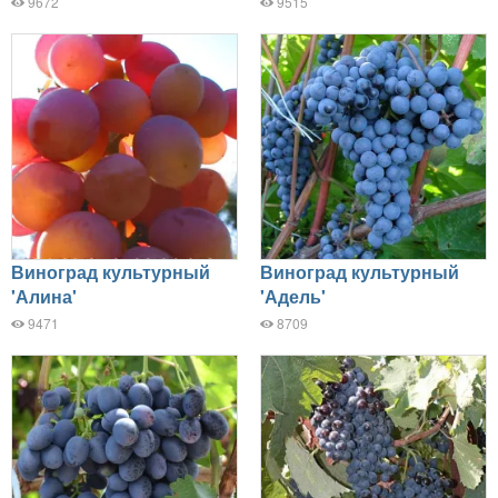
9672
9515
Виноград культурный
Виноград культурный
'Алина'
'Адель'
9471
8709