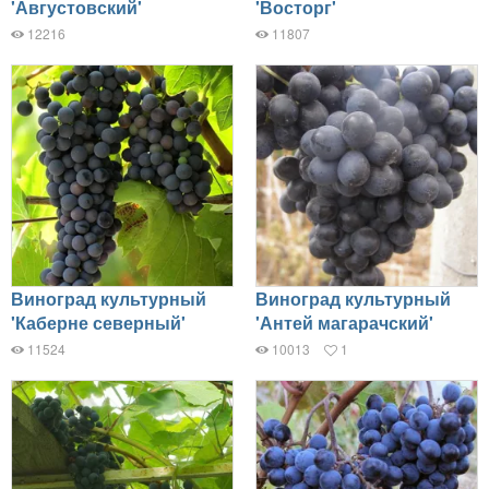
'Августовский'
'Восторг'
12216
11807
Виноград культурный
Виноград культурный
'Каберне северный'
'Антей магарачский'
11524
10013
1