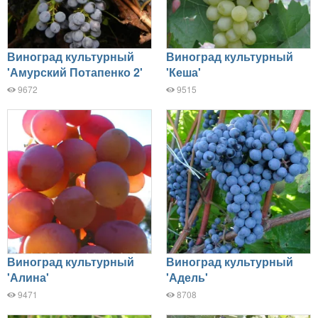
Виноград культурный
Виноград культурный
'Амурский Потапенко 2'
'Кеша'
9672
9515
Виноград культурный
Виноград культурный
'Алина'
'Адель'
9471
8708