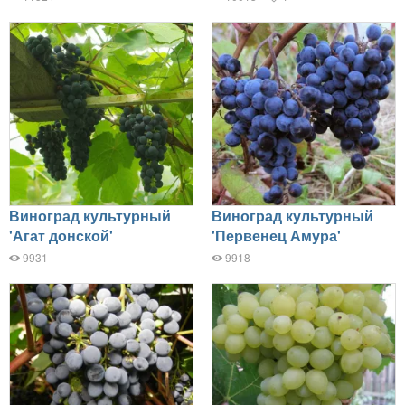
Виноград культурный
Виноград культурный
'Агат донской'
'Первенец Амура'
9931
9918