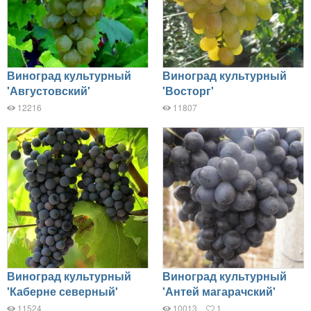
Виноград культурный
Виноград культурный
'Августовский'
'Восторг'
12216
11807
Виноград культурный
Виноград культурный
'Каберне северный'
'Антей магарачский'
11524
10013
1