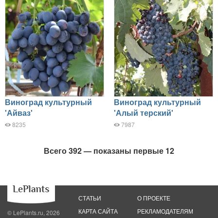
Виноград культурный
Виноград культурный
'Айваз'
'Алый терский'
8235
7987
Всего 392 — показаны первые 12
СТАТЬИ
О ПРОЕКТЕ
КАРТА САЙТА
РЕКЛАМОДАТЕЛЯМ
© LePlants.ru, 2026