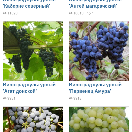
'Каберне северный'
'Антей магарачский'
11523
10013
1
Виноград культурный
Виноград культурный
'Агат донской'
'Первенец Амура'
9931
9918