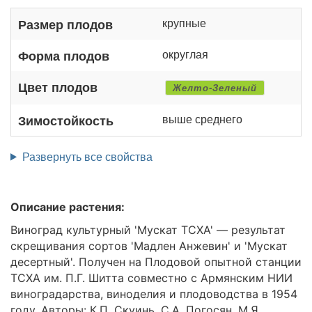
крупные
Размер плодов
округлая
Форма плодов
Цвет плодов
Желто-Зеленый
выше среднего
Зимостойкость
Развернуть все свойства
Описание растения:
Виноград культурный 'Мускат ТСХА' — результат
скрещивания сортов 'Мадлен Анжевин' и 'Мускат
десертный'. Получен на Плодовой опытной станции
ТСХА им. П.Г. Шитта совместно с Армянским НИИ
виноградарства, виноделия и плодоводства в 1954
году. Авторы: К.П. Скуинь, С.А. Погосян, М.Я.