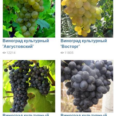
Виноград культурный
Виноград культурный
'Августовский'
'Восторг'
12214
11805
Виноград культурный
Виноград культурный