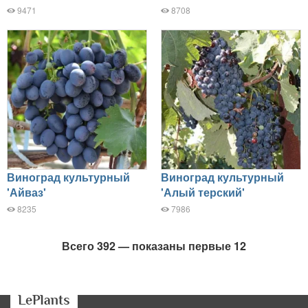
9471
8708
Виноград культурный
Виноград культурный
'Айваз'
'Алый терский'
8235
7986
Всего 392 — показаны первые 12