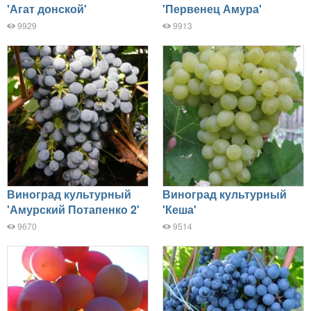
'Агат донской'
'Первенец Амура'
9929
9913
Виноград культурный
Виноград культурный
'Амурский Потапенко 2'
'Кеша'
9670
9514