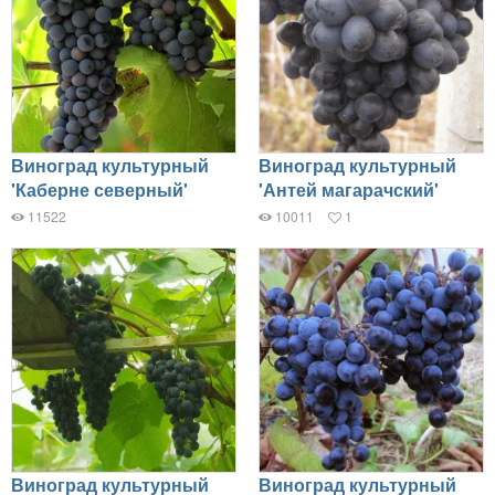
Виноград культурный
Виноград культурный
'Каберне северный'
'Антей магарачский'
11522
10011
1
Виноград культурный
Виноград культурный