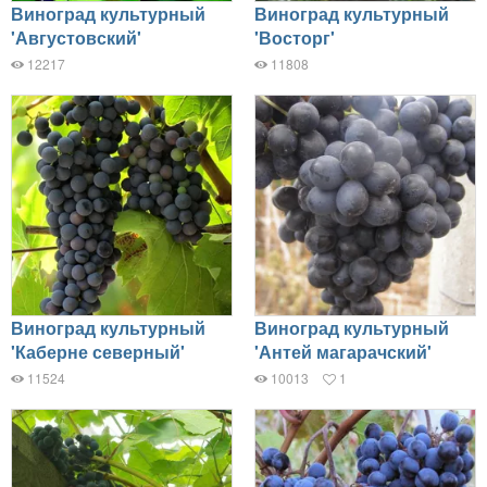
Виноград культурный
Виноград культурный
'Августовский'
'Восторг'
12217
11808
Виноград культурный
Виноград культурный
'Каберне северный'
'Антей магарачский'
11524
10013
1