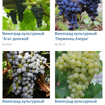
Виноград культурный
Виноград культурный
'Агат донской'
'Первенец Амура'
9931
9919
Виноград культурный
Виноград культурный