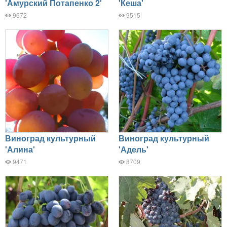
'Амурский Потапенко 2'
'Кеша'
9672
9515
Виноград культурный
Виноград культурный
'Алина'
'Адель'
9471
8709