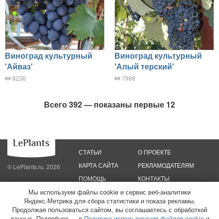
Виноград культурный
Виноград культурный
'Айваз'
'Алый терский'
8236
7988
Всего 392 — показаны первые 12
СТАТЬИ
О ПРОЕКТЕ
КАРТА САЙТА
РЕКЛАМОДАТЕЛЯМ
© LePlants.ru, 2026
ПОМОЩЬ
КОНТАКТЫ
Мы используем файлы cookie и сервис веб-аналитики
Яндекс.Метрика для сбора статистики и показа рекламы.
Политика конфиденциальности
Политика использования файлов cookie
Пользовательское соглашение
Редакционные стандарты
Продолжая пользоваться сайтом, вы соглашаетесь с обработкой
данных. Подробнее — в
Политике использования файлов cookie
и