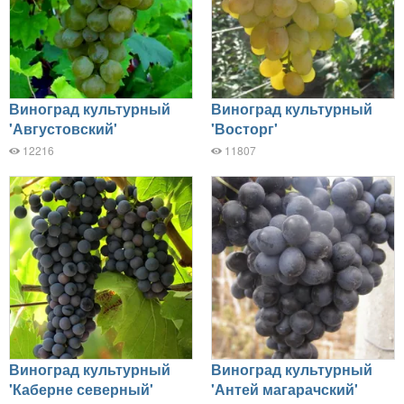
Виноград культурный
Виноград культурный
'Августовский'
'Восторг'
12216
11807
Виноград культурный
Виноград культурный
'Каберне северный'
'Антей магарачский'