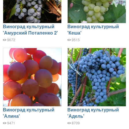
Виноград культурный
Виноград культурный
'Амурский Потапенко 2'
'Кеша'
9672
9515
Виноград культурный
Виноград культурный
'Алина'
'Адель'
9471
8709