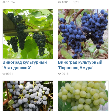
11524
10013
1
Виноград культурный
Виноград культурный
'Агат донской'
'Первенец Амура'
9931
9918