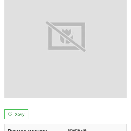
Хочу
крупные
Размер плодов