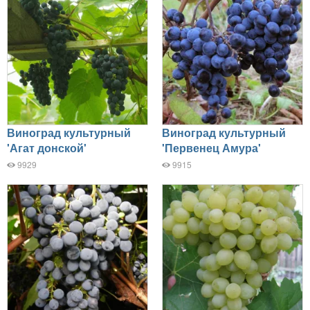
Виноград культурный
Виноград культурный
'Агат донской'
'Первенец Амура'
9929
9915