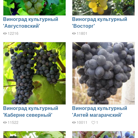
Виноград культурный
Виноград культурный
'Августовский'
'Восторг'
12216
11801
Виноград культурный
Виноград культурный
'Каберне северный'
'Антей магарачский'
11522
10011
1