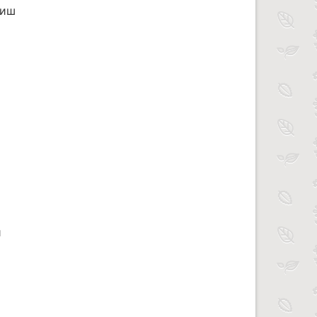
миш
й