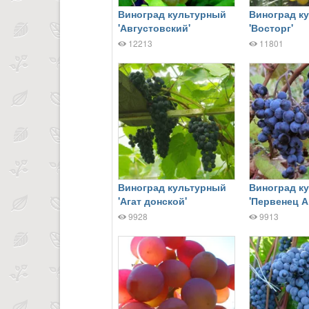
Виноград культурный
Виноград к
'Августовский'
'Восторг'
12213
11801
Виноград культурный
Виноград к
'Агат донской'
'Первенец А
9928
9913