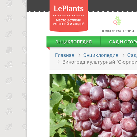
ПОДБОР РАСТЕНИЙ
ЭНЦИКЛОПЕДИЯ
САД И ОГОР
Лекарственные растения
Посадка деревьев и кустарников
Посадка ягодных культур
Сбор и хранение урожая
Главная
Энциклопедия
Сад
Виноград культурный 'Сюрпри