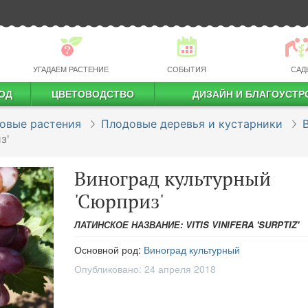
УГАДАЕМ РАСТЕНИЕ
СОБЫТИЯ
САД
ОД
ЦВЕТОВОДСТВО
ДИЗАЙН И БЛАГОУСТР
профессиональное растениеводство
овые растения
Плодовые деревья и кустарники
з'
Виноград культурный
'Сюрприз'
ЛАТИНСКОЕ НАЗВАНИЕ: VITIS VINIFERA 'SURPTIZ'
Основной род:
Виноград культурный
Опубликовано:
24 апреля 2018