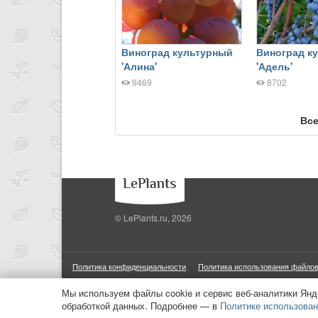
Виноград культурный
Виноград к
'Алина'
'Адель'
9469
8702
Все
© LePlants.ru, 2026
Политика конфиденциальности
Политика использования файлов
ООО «Трафик»
ИНН 7813175200
ОГРН 1027806866724
М
Мы используем файлы cookie и сервис веб-аналитики Янд
обработкой данных. Подробнее — в
Политике использован