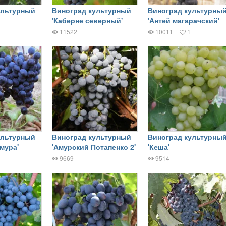
ультурный
Виноград культурный
Виноград культурны
'Каберне северный'
'Антей магарачский'
11522
10011
1
ультурный
Виноград культурный
Виноград культурны
мура'
'Амурский Потапенко 2'
'Кеша'
9669
9514