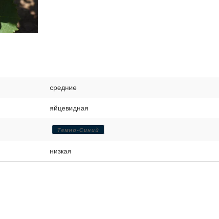
средние
яйцевидная
Темно-Синий
низкая