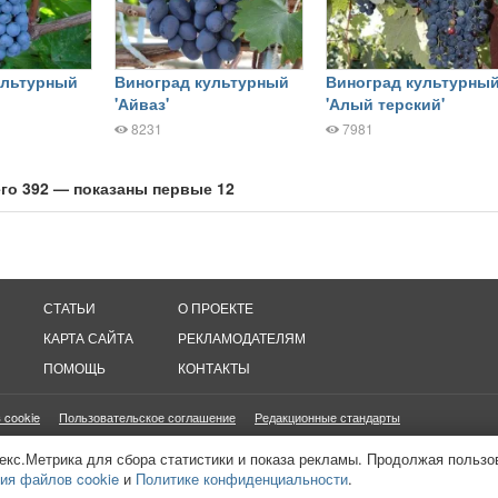
ультурный
Виноград культурный
Виноград культурны
'Айваз'
'Алый терский'
8231
7981
го 392 — показаны первые 12
СТАТЬИ
О ПРОЕКТЕ
КАРТА САЙТА
РЕКЛАМОДАТЕЛЯМ
ПОМОЩЬ
КОНТАКТЫ
 cookie
Пользовательское соглашение
Редакционные стандарты
онетизация сайтов
16+
екс.Метрика для сбора статистики и показа рекламы. Продолжая пользо
ия файлов cookie
и
Политике конфиденциальности
.