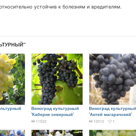
относительно устойчив к болезням и вредителям.
ЛЬТУРНЫЙ"
ультурный
Виноград культурный
Виноград культурны
'Каберне северный'
'Антей магарачский'
11522
10012
1