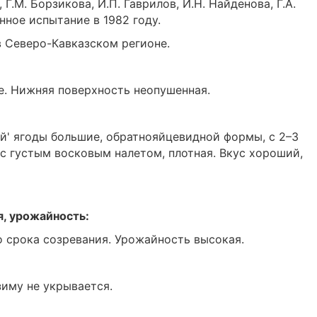
 Г.М. Борзикова, И.П. Гаврилов, И.Н. Найденова, Г.А.
нное испытание в 1982 году.
 Северо-Кавказском регионе.
е. Нижняя поверхность неопушенная.
й' ягоды большие, обратнояйцевидной формы, с 2–3
 с густым восковым налетом, плотная. Вкус хороший,
я, урожайность:
о срока созревания. Урожайность высокая.
иму не укрывается.