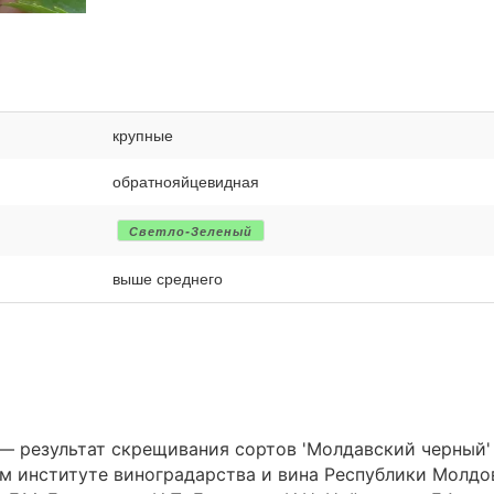
крупные
обратнояйцевидная
Светло-Зеленый
выше среднего
— результат скрещивания сортов 'Молдавский черный'
ом институте виноградарства и вина Республики Молдо