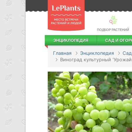
ПОДБОР РАСТЕНИЙ
ЭНЦИКЛОПЕДИЯ
САД И ОГОР
Лекарственные растения
Посадка деревьев и кустарников
Посадка ягодных культур
Сбор и хранение урожая
Главная
Энциклопедия
Сад
Виноград культурный 'Урожай