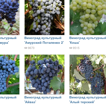
ультурный
Виноград культурный
Виноград культурны
мура'
'Амурский Потапенко 2'
'Кеша'
9670
9515
ультурный
Виноград культурный
Виноград культурны
'Айваз'
'Алый терский'