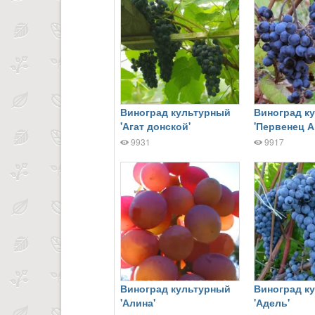
Виноград культурный
Виноград к
'Агат донской'
'Первенец А
9931
9917
Виноград культурный
Виноград к
'Алина'
'Адель'