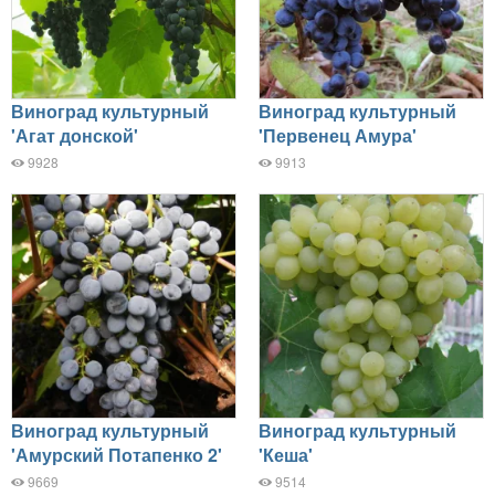
Виноград культурный
Виноград культурный
'Агат донской'
'Первенец Амура'
9928
9913
Виноград культурный
Виноград культурный
'Амурский Потапенко 2'
'Кеша'
9669
9514