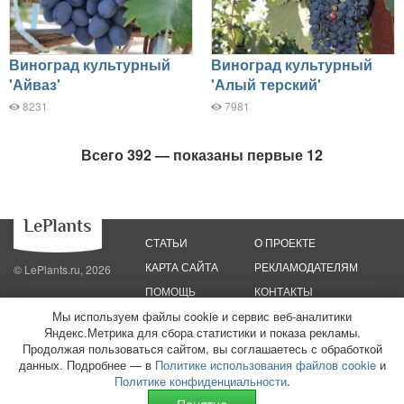
Виноград культурный
Виноград культурный
'Айваз'
'Алый терский'
8231
7981
Всего 392 — показаны первые 12
СТАТЬИ
О ПРОЕКТЕ
КАРТА САЙТА
РЕКЛАМОДАТЕЛЯМ
© LePlants.ru, 2026
ПОМОЩЬ
КОНТАКТЫ
Мы используем файлы cookie и сервис веб-аналитики
Политика конфиденциальности
Политика использования файлов cookie
Яндекс.Метрика для сбора статистики и показа рекламы.
Пользовательское соглашение
Редакционные стандарты
Продолжая пользоваться сайтом, вы соглашаетесь с обработкой
данных. Подробнее — в
Политике использования файлов cookie
и
ООО «Трафик»
ИНН 7813175200
ОГРН 1027806866724
Монетизация
Политике конфиденциальности
.
сайтов
16+