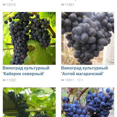
12215
11801
Виноград культурный
Виноград культурный
'Каберне северный'
'Антей магарачский'
11522
10011
1