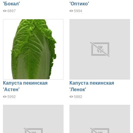
'Бокал'
'Оптико'
6897
5994
Капуста пекинская
Капуста пекинская
'Астен'
'Ленок'
5992
5882