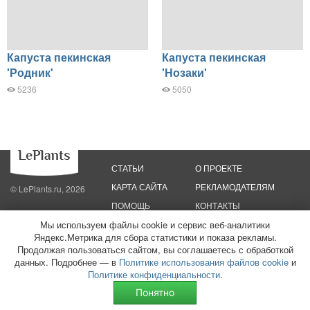
Капуста пекинская
Капуста пекинская
'Родник'
'Нозаки'
5236
5050
СТАТЬИ
О ПРОЕКТЕ
КАРТА САЙТА
РЕКЛАМОДАТЕЛЯМ
© LePlants.ru, 2026
ПОМОЩЬ
КОНТАКТЫ
Мы используем файлы cookie и сервис веб-аналитики
Политика конфиденциальности
Яндекс.Метрика для сбора статистики и показа рекламы.
Политика использования файлов cookie
Пользовательское соглашение
Редакционные стандарты
Продолжая пользоваться сайтом, вы соглашаетесь с обработкой
данных. Подробнее — в
Политике использования файлов cookie
и
ООО «Трафик»
ИНН 7813175200
ОГРН 1027806866724
Монетизация
Политике конфиденциальности
.
сайтов
16+
Понятно