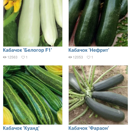
Кабачок 'Белогор F1'
Кабачок 'Нефрит'
12563
1
12053
1
Кабачок 'Куанд'
Кабачок 'Фараон'