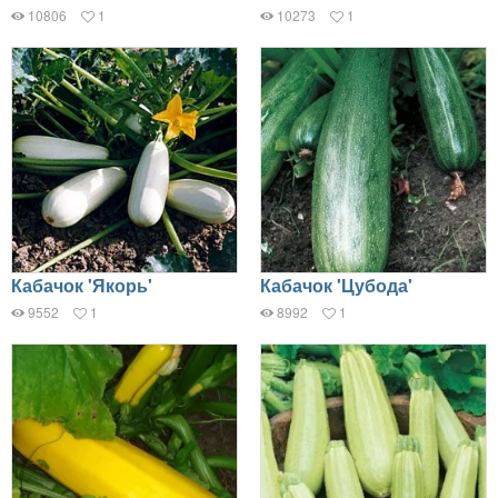
10806
1
10273
1
Кабачок 'Якорь'
Кабачок 'Цубода'
9552
1
8992
1