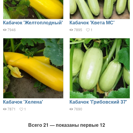
Кабачок 'Желтоплодный'
Кабачок 'Квета МС'
7946
7895
1
Кабачок 'Хелена'
Кабачок 'Грибовский 37'
7871
1
7690
Всего 21 — показаны первые 12