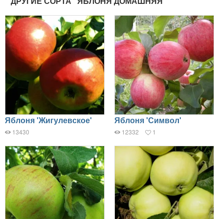
ДРУГИЕ СОРТА "ЯБЛОНЯ ДОМАШНЯЯ"
Яблоня 'Жигулевское'
Яблоня 'Символ'
13430
12332
1