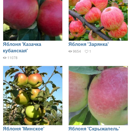
Яблоня 'Казачка
Яблоня 'Зарянка'
кубанская'
9654
1
11078
Яблоня 'Минское'
Яблоня 'Скрыжапель'