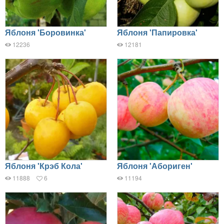
Яблоня 'Боровинка'
Яблоня 'Папировка'
12236
12181
Яблоня 'Крэб Кола'
Яблоня 'Абориген'
11888
6
11194