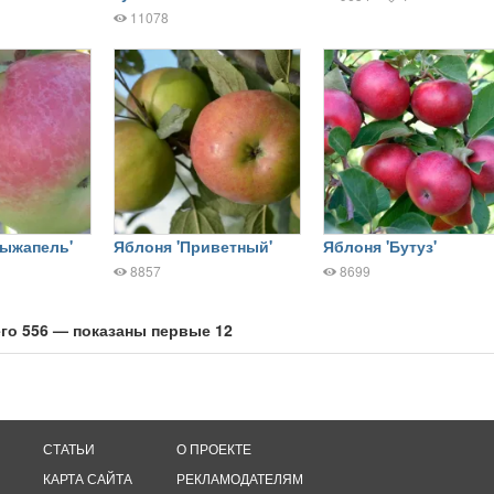
11078
рыжапель'
Яблоня 'Приветный'
Яблоня 'Бутуз'
8857
8699
го 556 — показаны первые 12
СТАТЬИ
О ПРОЕКТЕ
КАРТА САЙТА
РЕКЛАМОДАТЕЛЯМ