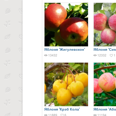
Яблоня 'Жигулевское'
Яблоня 'Си
13432
12332
1
Яблоня 'Крэб Кола'
Яблоня 'Або
11889
6
11194