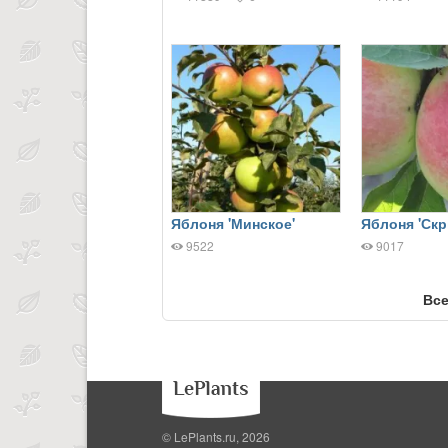
Яблоня 'Минское'
Яблоня 'Ск
9522
9017
Все
© LePlants.ru, 2026