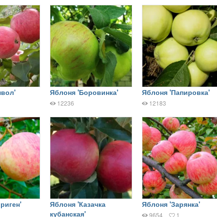
мвол'
Яблоня 'Боровинка'
Яблоня 'Папировка'
12236
12183
риген'
Яблоня 'Казачка
Яблоня 'Зарянка'
кубанская'
9654
1