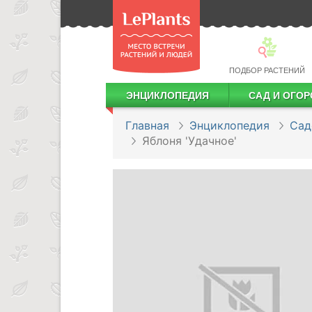
ПОДБОР РАСТЕНИЙ
ЭНЦИКЛОПЕДИЯ
САД И ОГОР
Лекарственные растения
Посадка деревьев и кустарников
Посадка ягодных культур
Сбор и хранение урожая
Главная
Энциклопедия
Сад
Яблоня 'Удачное'