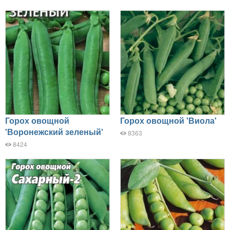
Горох овощной
Горох овощной 'Виола'
'Воронежский зеленый'
8363
8424