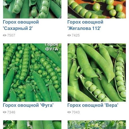
Горох овощной
Горох овощной
'Сахарный 2'
'Жегалова 112'
7507
7425
Горох овощной 'Фуга'
Горох овощной 'Вера'
7346
7043