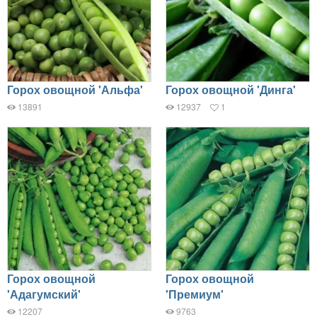
Горох овощной 'Альфа'
Горох овощной 'Динга'
13891
12937
1
Горох овощной
Горох овощной
'Адагумский'
'Премиум'
12207
9763