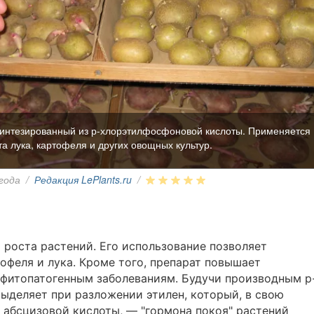
 синтезированный из р-хлорэтилфосфоновой кислоты. Применяется
та лука, картофеля и других овощных культур.
 года
/
Редакция LePlants.ru
/
 роста растений. Его использование позволяет
офеля и лука. Кроме того, препарат повышает
 фитопатогенным заболеваниям. Будучи производным р
ыделяет при разложении этилен, который, в свою
 абсцизовой кислоты, — "гормона покоя" растений