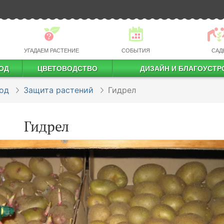
УГАДАЕМ РАСТЕНИЕ
СОБЫТИЯ
САД
ОД
ЦВЕТОВОДСТВО
ДИЗАЙН И БЛАГОУСТР
профессиональное растениеводство
од
Защита растений
Гидрел
Гидрел