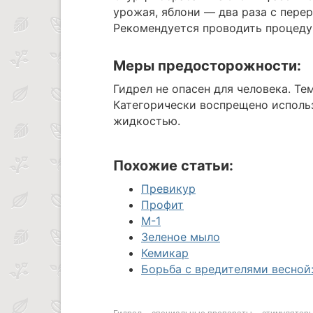
урожая, яблони — два раза с перер
Рекомендуется проводить процеду
Меры предосторожности:
Гидрел не опасен для человека. Те
Категорически воспрещено исполь
жидкостью.
Похожие статьи:
Превикур
Профит
М-1
Зеленое мыло
Кемикар
Борьба с вредителями весной:
Гидрел
специальные препараты
стимуляторы