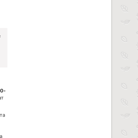
в
40-
ат
та
а