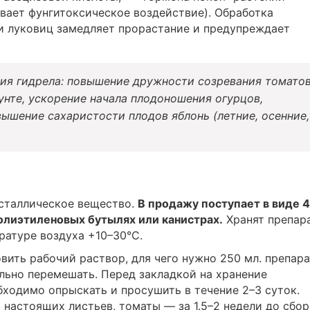
вает фунгитоксическое воздействие). Обработка
и луковиц замедляет прорастание и предупреждает
ия гидрела: повышение дружности созревания томато
унте, ускорение начала плодоношения огурцов,
вышение сахаристости плодов яблонь (летние, осенние,
исталлическое вещество.
В продажу поступает в виде 
полиэтиленовых бутылях или канистрах.
Хранят препар
ратуре воздуха +10–30°C.
вить рабочий раствор, для чего нужно 250 мл. препара
ельно перемешать. Перед закладкой на хранение
бходимо опрыскать и просушить в течение 2–3 суток.
 настоящих листьев, томаты — за 1.5–2 недели до сбор