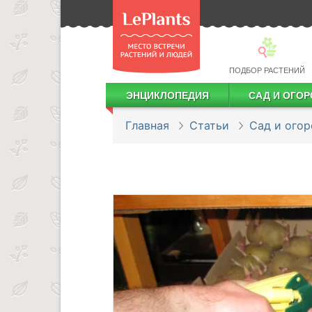
ПОДБОР РАСТЕНИЙ
ЭНЦИКЛОПЕДИЯ
САД И ОГОР
Лекарственные растения
Посадка деревьев и кустарников
Посадка ягодных культур
Сбор и хранение урожая
Главная
Статьи
Сад и огор