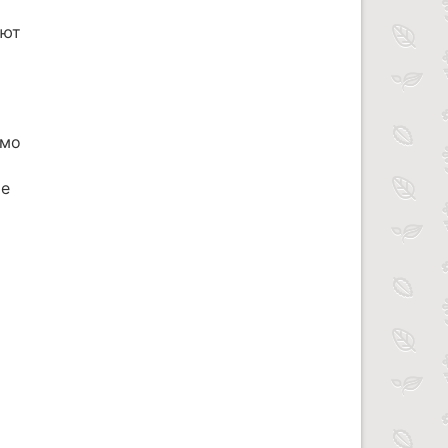
ают
имо
ие