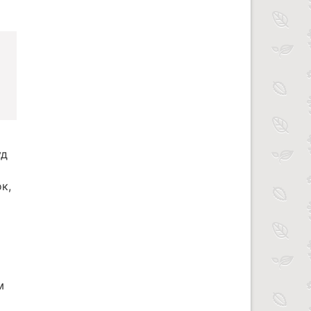
уд
к,
м