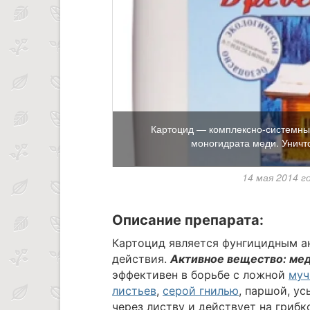
Картоцид — комплексно-системны
моногидрата меди. Уничт
14 мая 2014 г
Описание препарата:
Картоцид является фунгицидным а
действия.
Активное вещество: ме
эффективен в борьбе с ложной
муч
листьев
,
серой гнилью
, паршой, у
через листву и действует на гриб