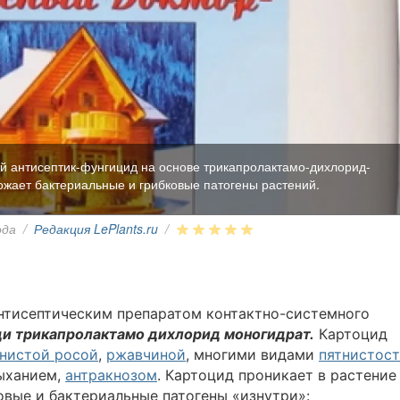
й антисептик-фунгицид на основе трикапролактамо-дихлорид-
ожает бактериальные и грибковые патогены растений.
ода
/
Редакция LePlants.ru
/
нтисептическим препаратом контактно-системного
ди трикапролактамо дихлорид моногидрат.
Картоцид
нистой росой
,
ржавчиной
, многими видами
пятнистос
сыханием,
антракнозом
. Картоцид проникает в растение
ковые и бактериальные патогены «изнутри»: