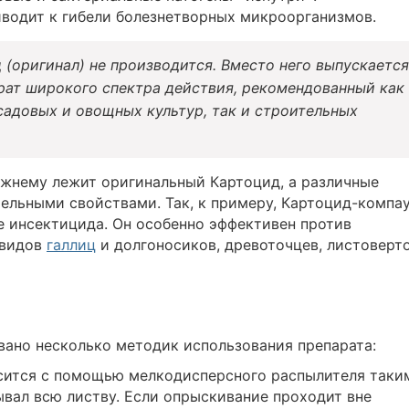
иводит к гибели болезнетворных микроорганизмов.
д (оригинал) не производится. Вместо него выпускается
ат широкого спектра действия, рекомендованный как
садовых и овощных культур, так и строительных
ежнему лежит оригинальный Картоцид, а различные
ельными свойствами. Так, к примеру, Картоцид-компа
е инсектицида. Он особенно эффективен против
 видов
галлиц
и долгоносиков, древоточцев, листоверто
вано несколько методик использования препарата:
сится с помощью мелкодисперсного распылителя таки
ывал всю листву. Если опрыскивание проходит вне