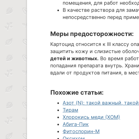
помещения, для работ необхо
В качестве раствора для зам
непосредственно перед приме
Меры предосторожности:
Картоцид относится к III классу о
защитить кожу и слизистые оболо
детей и животных.
Во время работ
попадания препарата внутрь. Хран
вдали от продуктов питания, в мес
Похожие статьи:
Азот (N): такой важный, тако
Тирам
Хлорокись меди (ХОМ)
Абига-Пик
Фитоспорин-М
Оксихом