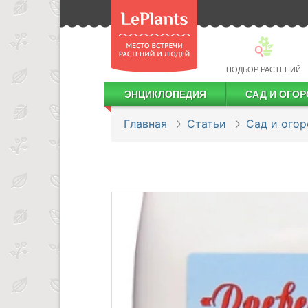
ПОДБОР РАСТЕНИЙ
ЭНЦИКЛОПЕДИЯ
САД И ОГОР
Лекарственные растения
Посадка деревьев и кустарников
Посадка ягодных культур
Сбор и хранение урожая
Главная
Статьи
Сад и огор