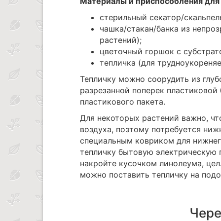
Материалы и приспособления для
стерильный секатор/скальпел
чашка/стакан/банка из непроз
растений);
цветочный горшок с субстрат
тепличка (для трудноукореня
Тепличку можно соорудить из глуб
разрезанной поперек пластиковой 
пластикового пакета.
Для некоторых растений важно, ч
воздуха, поэтому потребуется ниж
специальным ковриком для нижнего
тепличку бытовую электрическую г
накройте кусочком линолеума, целл
можно поставить тепличку на подок
Чере