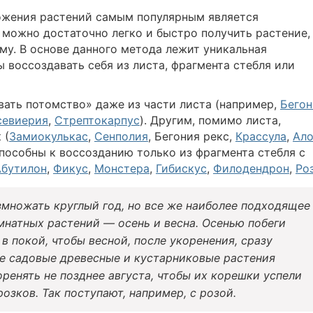
ожения растений самым популярным является
 можно достаточно легко и быстро получить растение,
у. В основе данного метода лежит уникальная
 воссоздавать себя из листа, фрагмента стебля или
ать потомство» даже из части листа (например,
Бегон
севиерия
,
Стрептокарпус
). Другим, помимо листа,
 (
Замиокулькас
,
Сенполия
, Бегония рекс,
Крассула
,
Ал
способны к воссозданию только из фрагмента стебля с
Абутилон
,
Фикус
,
Монстера
,
Гибискус
,
Филодендрон
,
Ро
множать круглый год, но все же наиболее подходящее
мнатных растений — осень и весна. Осенью побеги
в покой, чтобы весной, после укоренения, сразу
ые садовые древесные и кустарниковые растения
ренять не позднее августа, чтобы их корешки успели
озков. Так поступают, например, с розой.