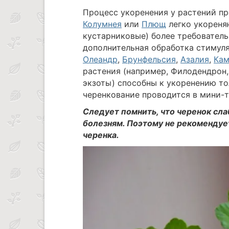
Процесс укоренения у растений п
Колумнея
или
Плющ
легко укореняю
кустарниковые) более требователь
дополнительная обработка стимуля
Олеандр
,
Брунфельсия
,
Азалия
,
Кам
растения (например, Филодендрон
экзоты) способны к укоренению то
черенкование проводится в мини-т
Следует помнить, что черенок сл
болезням. Поэтому не рекомендует
черенка.