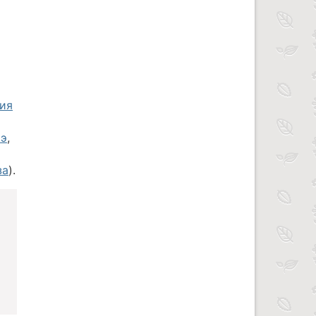
ия
оэ
,
за
).