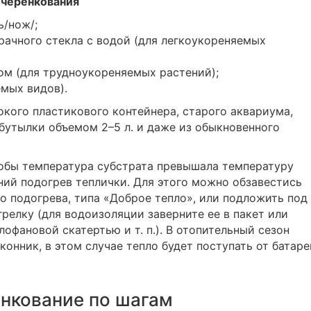
 черенкования
ь/нож/;
рачного стекла с водой (для легкоукореняемых
ом (для трудноукореняемых растений);
емых видов).
окого пластикового контейнера, старого аквариума,
бутылки объемом 2–5 л. и даже из обыкновенного
тобы температура субстрата превышала температуру
ний подогрев теплички. Для этого можно обзавестись
 подогрева, типа «Доброе тепло», или подложить под
релку (для водоизоляции заверните ее в пакет или
офановой скатертью и т. п.). В отопительный сезон
онник, в этом случае тепло будет поступать от батаре
нкование по шагам