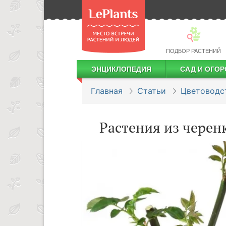
ПОДБОР РАСТЕНИЙ
ЭНЦИКЛОПЕДИЯ
САД И ОГОР
Лекарственные растения
Посадка деревьев и кустарников
Посадка ягодных культур
Сбор и хранение урожая
Главная
Статьи
Цветоводс
Растения из черен