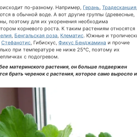
роисходит по-разному. Например,
Герань
,
Традесканция
тся в обычной воде. А вот другие группы (древесные,
ны, поэтому для их укоренения необходима
тором корневого роста. К таким растениям относятся
елия
,
Бенгальская роза
,
Клематис
. Южные и тропическ
,
Стефанотис
, Гибискус,
Фикус Бенджамина
и прочие
лько при температуре не ниже 25°С, поэтому их
епличках с подогревом.
абее материнского растения, он больше подвержен
ся брать черенок с растения, которое само выросло и