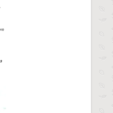
,
ие
з