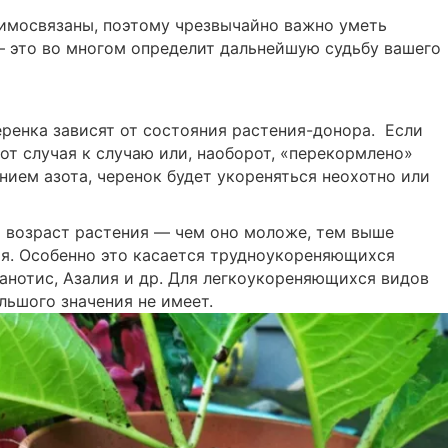
аимосвязаны, поэтому чрезвычайно важно уметь
— это во многом определит дальнейшую судьбу вашего
еренка зависят от состояния растения-донора. Если
от случая к случаю или, наоборот, «перекормлено»
ием азота, черенок будет укореняться неохотно или
возраст растения — чем оно моложе, тем выше
ия. Особенно это касается трудноукореняющихся
фанотис, Азалия и др. Для легкоукореняющихся видов
льшого значения не имеет.