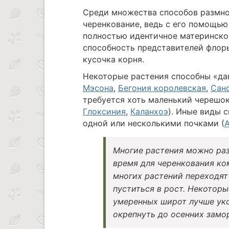
Среди множества способов размн
черенкование, ведь с его помощью
полностью идентичное материнском
способность представителей флоры
кусочка корня.
Некоторые растения способны «дав
Мэсона
,
Бегония королевская
,
Сан
требуется хоть маленький черешок
Глоксиния
,
Каланхоэ
). Иные виды 
одной или несколькими почками (
Многие растения можно раз
время для черенкования ко
многих растений переходят 
пуститься в рост. Некотор
умеренных широт лучше уко
окрепнуть до осенних замор