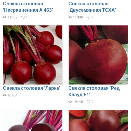
Свекла столовая
Свекла столовая
'Несравненная А 463'
'Двусемянная ТСХА'
11362
1
11098
1
Свекла столовая 'Ларка'
Свекла столовая 'Ред
Клауд F1'
10704
10446
1