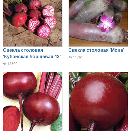
Свекла столовая
Свекла столовая 'Мона'
'Кубанская борщевая 43'
11761
12360