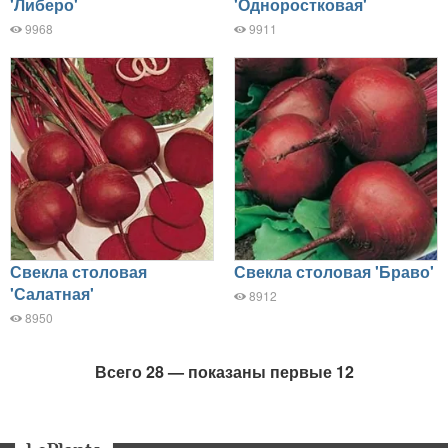
'Либеро'
'Одноростковая'
9968
9911
Свекла столовая
Свекла столовая 'Браво'
'Салатная'
8912
8950
Всего 28 — показаны первые 12