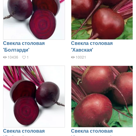
Свекла столовая
Свекла столовая
'Болтарди'
'Хавская'
10436
1
10021
Свекла столовая
Свекла столовая