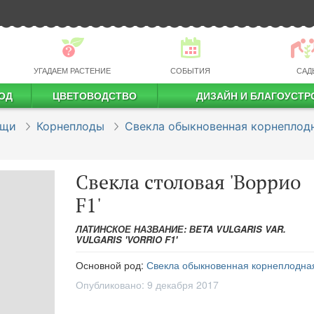
УГАДАЕМ РАСТЕНИЕ
СОБЫТИЯ
САД
ОД
ЦВЕТОВОДСТВО
ДИЗАЙН И БЛАГОУСТР
профессиональное растениеводство
ощи
Корнеплоды
Свекла обыкновенная корнеплод
Свекла столовая 'Воррио
F1'
ЛАТИНСКОЕ НАЗВАНИЕ: ВETA VULGARIS VAR.
VULGARIS 'VORRIO F1'
Основной род:
Свекла обыкновенная корнеплодна
Опубликовано:
9 декабря 2017