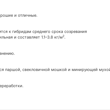
орошие и отличные.
ится к гибридам среднего срока созревания
2
льная и составляет 1.1–3.8 кг/м
.
анению.
тся паршой, свекловичной мошкой и минирующей мухой
ереработки.