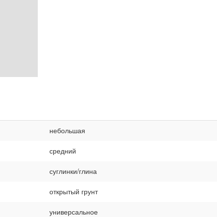
небольшая
средний
суглинки/глина
открытый грунт
универсальное