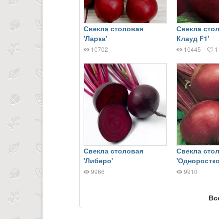
Свекла столовая
Свекла стол
'Ларка'
Клауд F1'
10702
10445
1
Свекла столовая
Свекла сто
'Либеро'
'Одноростко
9966
9910
Вс