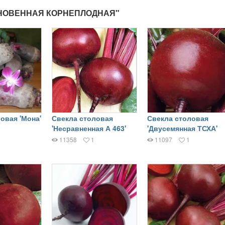
КНОВЕННАЯ КОРНЕПЛОДНАЯ"
овая 'Мона'
Свекла столовая
Свекла столовая
'Несравненная А 463'
'Двусемянная ТСХА'
11358
1
11097
1