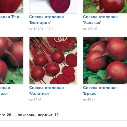
овая 'Ред
Свекла столовая
Свекла столовая
'Болтарди'
'Хавская'
10434
1
10019
ловая
Свекла столовая
Свекла столовая
вая'
'Салатная'
'Браво'
8949
8911
его 28 — показаны первые 12