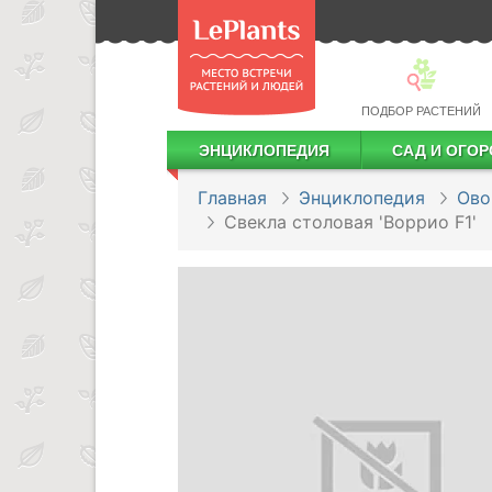
ПОДБОР РАСТЕНИЙ
ЭНЦИКЛОПЕДИЯ
САД И ОГОР
Лекарственные растения
Посадка деревьев и кустарников
Посадка ягодных культур
Сбор и хранение урожая
Главная
Энциклопедия
Ов
Свекла столовая 'Воррио F1'