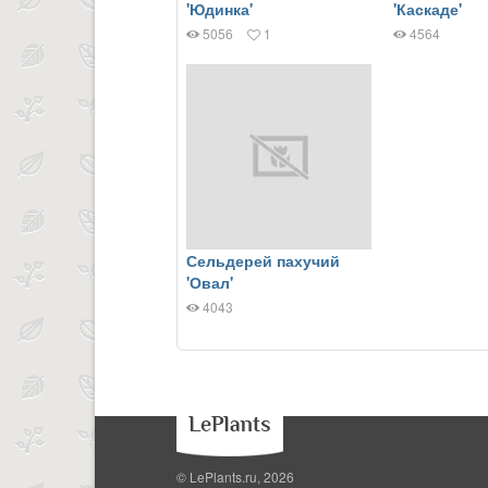
'Юдинка'
'Каскаде'
5056
1
4564
Сельдерей пахучий
'Овал'
4043
© LePlants.ru, 2026