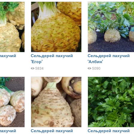
пахучий
Сельдерей пахучий
Сельдерей пахучий
'Егор'
'Албин'
5834
5090
пахучий
Сельдерей пахучий
Сельдерей пахучий