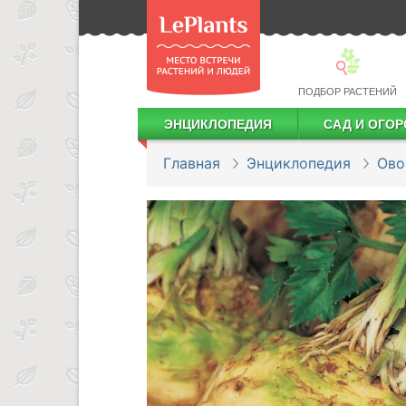
ПОДБОР РАСТЕНИЙ
ЭНЦИКЛОПЕДИЯ
САД И ОГОР
Лекарственные растения
Посадка деревьев и кустарников
Посадка ягодных культур
Сбор и хранение урожая
Главная
Энциклопедия
Ов