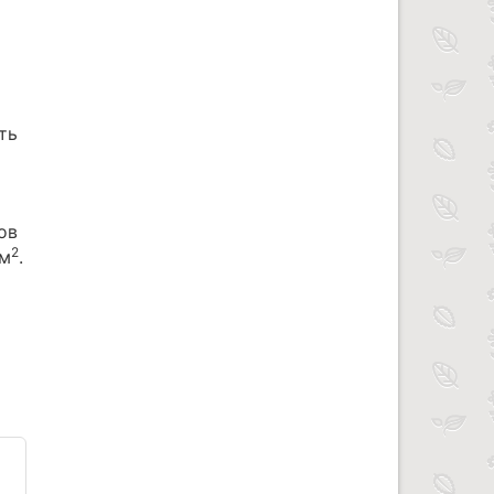
ть
ов
2
/м
.