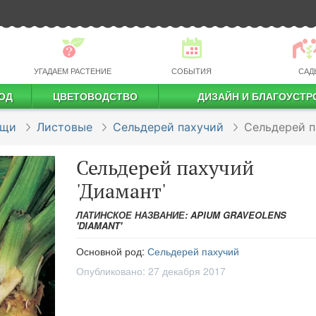
УГАДАЕМ РАСТЕНИЕ
СОБЫТИЯ
САД
ОД
ЦВЕТОВОДСТВО
ДИЗАЙН И БЛАГОУСТР
профессиональное растениеводство
ощи
Листовые
Сельдерей пахучий
Сельдерей п
Сельдерей пахучий
'Диамант'
ЛАТИНСКОЕ НАЗВАНИЕ: APIUM GRAVEOLENS
'DIAMANT'
Основной род:
Сельдерей пахучий
Опубликовано:
27 декабря 2017