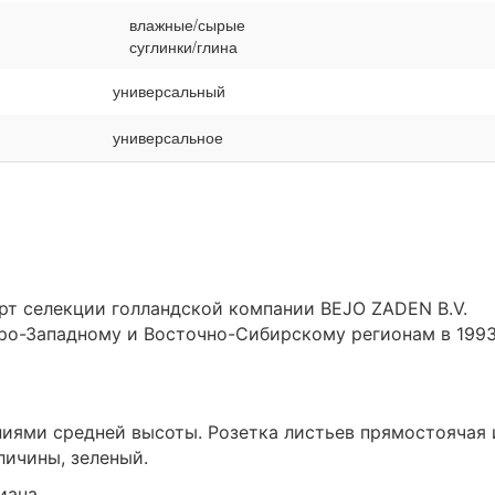
влажные/сырые
суглинки/глина
универсальный
универсальное
рт селекции голландской компании BEJO ZADEN B.V.
ро-Западному и Восточно-Сибирскому регионам в 199
ниями средней высоты. Розетка листьев прямостоячая 
личины, зеленый.
иана.