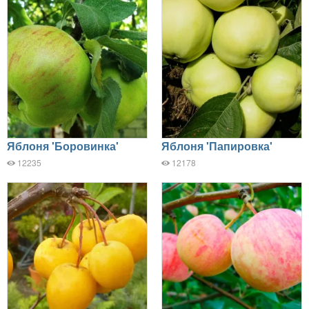
Яблоня 'Боровинка'
Яблоня 'Папировка'
12235
12178