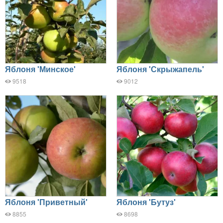
Яблоня 'Минское'
Яблоня 'Скрыжапель'
9518
9012
Яблоня 'Приветный'
Яблоня 'Бутуз'
8855
8698