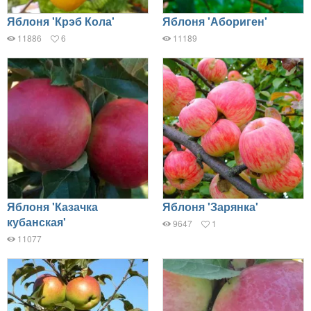
Яблоня 'Крэб Кола'
Яблоня 'Абориген'
11886
6
11189
Яблоня 'Казачка
Яблоня 'Зарянка'
кубанская'
9647
1
11077