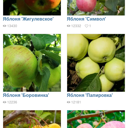
Яблоня 'Жигулевское'
Яблоня 'Символ'
13430
12332
1
Яблоня 'Боровинка'
Яблоня 'Папировка'
12236
12181