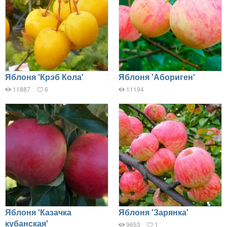
Яблоня 'Крэб Кола'
Яблоня 'Абориген'
11887
6
11194
Яблоня 'Казачка
Яблоня 'Зарянка'
кубанская'
9653
1