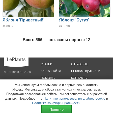
Яблоня 'Приветный'
Яблоня 'Бутуз'
8857
8698
Всего 556 — показаны первые 12
СТАТЬИ
О ПРОЕКТЕ
КАРТА САЙТА
РЕКЛАМОДАТЕЛЯМ
© LePlants.ru, 2026
ПОМОЩЬ
КОНТАКТЫ
Мы используем файлы cookie и сервис веб-аналитики
Яндекс.Метрика для сбора статистики и показа рекламы.
Политика конфиденциальности
Политика использования файлов cookie
Пользовательское соглашение
Редакционные стандарты
Продолжая пользоваться сайтом, вы соглашаетесь с обработкой
данных. Подробнее — в
Политике использования файлов cookie
и
ООО «Трафик»
ИНН 7813175200
ОГРН 1027806866724
Монетизация
Политике конфиденциальности
.
сайтов
16+
Понятно