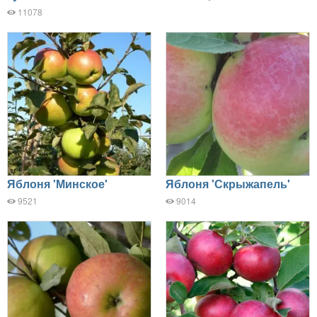
11078
Яблоня 'Минское'
Яблоня 'Скрыжапель'
9521
9014